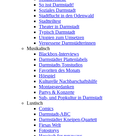
So isst Darmstadt!
Soziales Darmstadt
Stadtflucht in den Odenwald
Stadtteiltest
Theater in Darmstadt
Typisch Darmstadt
Utopien zum Umsetzen
Vergessene Darmstädterinnen
Musikalisch
Blackbox-Interviews
Darmstädter Plattenlabels
Darmstadts Tonstudios
Favoriten des Monats
Hörspiel
Kulturelle Nachbarschaftshilfe
Montagsgedanken
Partys & Konzerte
Sub- und Popkultur in Darmstadt
Lustisch
Comics
Darmstadt-ABC
Darmstädter Kneipen-Quartett
Fiesas Welt
Fotostorys
Hessisch for runaways