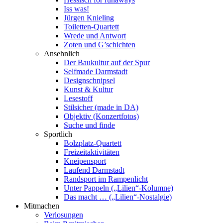
Iss was!
Jürgen Knieling
Toiletten-Quartett
Wrede und Antwort
Zoten und G’schichten
Ansehnlich
Der Baukultur auf der Spur
Selfmade Darmstadt
Designschnipsel
Kunst & Kultur
Lesestoff
Stilsicher (made in DA)
Objektiv (Konzertfotos)
Suche und finde
Sportlich
Bolzplatz-Quartett
Freizeitaktivitäten
Kneipensport
Laufend Darmstadt
Randsport im Rampenlicht
Unter Pappeln („Lilien“-Kolumne)
Das macht … („Lilien“-Nostalgie)
Mitmachen
Verlosungen