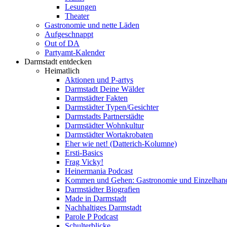
Lesungen
Theater
Gastronomie und nette Läden
Aufgeschnappt
Out of DA
Partyamt-Kalender
Darmstadt entdecken
Heimatlich
Aktionen und P-artys
Darmstadt Deine Wälder
Darmstädter Fakten
Darmstädter Typen/Gesichter
Darmstadts Partnerstädte
Darmstädter Wohnkultur
Darmstädter Wortakrobaten
Eher wie net! (Datterich-Kolumne)
Ersti-Basics
Frag Vicky!
Heinermania Podcast
Kommen und Gehen: Gastronomie und Einzelhan
Darmstädter Biografien
Made in Darmstadt
Nachhaltiges Darmstadt
Parole P Podcast
Schulterblicke