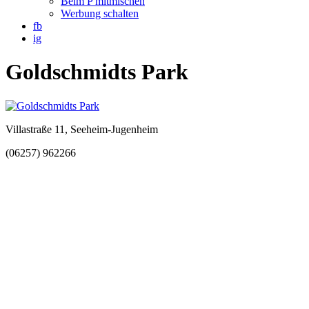
Beim P mitmischen
Werbung schalten
fb
ig
Goldschmidts Park
Villastraße 11, Seeheim-Jugenheim
(06257) 962266