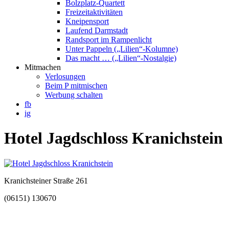
Bolzplatz-Quartett
Freizeitaktivitäten
Kneipensport
Laufend Darmstadt
Randsport im Rampenlicht
Unter Pappeln („Lilien“-Kolumne)
Das macht … („Lilien“-Nostalgie)
Mitmachen
Verlosungen
Beim P mitmischen
Werbung schalten
fb
ig
Hotel Jagdschloss Kranichstein
Kranichsteiner Straße 261
(06151) 130670