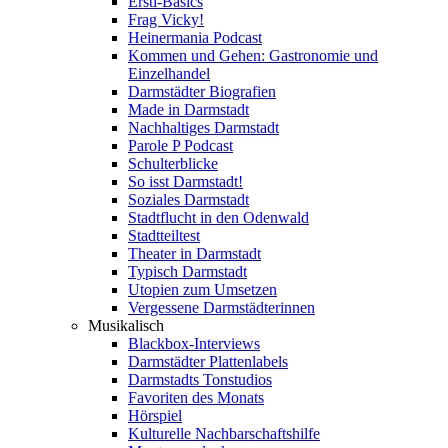
Ersti-Basics
Frag Vicky!
Heinermania Podcast
Kommen und Gehen: Gastronomie und
Einzelhandel
Darmstädter Biografien
Made in Darmstadt
Nachhaltiges Darmstadt
Parole P Podcast
Schulterblicke
So isst Darmstadt!
Soziales Darmstadt
Stadtflucht in den Odenwald
Stadtteiltest
Theater in Darmstadt
Typisch Darmstadt
Utopien zum Umsetzen
Vergessene Darmstädterinnen
Musikalisch
Blackbox-Interviews
Darmstädter Plattenlabels
Darmstadts Tonstudios
Favoriten des Monats
Hörspiel
Kulturelle Nachbarschaftshilfe