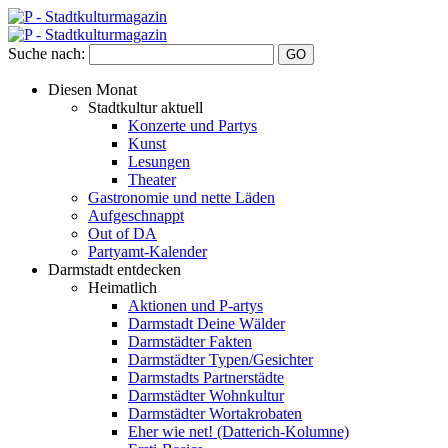
Suche nach:
Diesen Monat
Stadtkultur aktuell
Konzerte und Partys
Kunst
Lesungen
Theater
Gastronomie und nette Läden
Aufgeschnappt
Out of DA
Partyamt-Kalender
Darmstadt entdecken
Heimatlich
Aktionen und P-artys
Darmstadt Deine Wälder
Darmstädter Fakten
Darmstädter Typen/Gesichter
Darmstadts Partnerstädte
Darmstädter Wohnkultur
Darmstädter Wortakrobaten
Eher wie net! (Datterich-Kolumne)