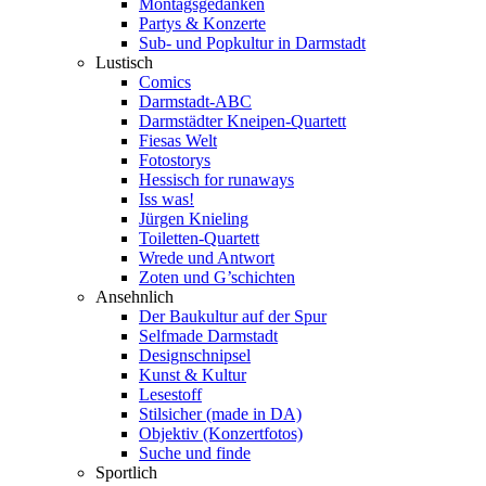
Montagsgedanken
Partys & Konzerte
Sub- und Popkultur in Darmstadt
Lustisch
Comics
Darmstadt-ABC
Darmstädter Kneipen-Quartett
Fiesas Welt
Fotostorys
Hessisch for runaways
Iss was!
Jürgen Knieling
Toiletten-Quartett
Wrede und Antwort
Zoten und G’schichten
Ansehnlich
Der Baukultur auf der Spur
Selfmade Darmstadt
Designschnipsel
Kunst & Kultur
Lesestoff
Stilsicher (made in DA)
Objektiv (Konzertfotos)
Suche und finde
Sportlich