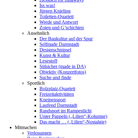
Iss was!
Jürgen Knieling
Toiletten-Quartett
Wrede und Antwort
Zoten und G’schichten
Ansehnlich
Der Baukultur auf der Spur
Selfmade Darmstadt
Designschnipsel
Kunst & Kultur
Lesestoff
Stilsicher (made in DA)
Objektiv (Konzertfotos)
Suche und finde
Sportlich
Bolzplatz-Quartett
Freizeitaktivitäten
Kneipensport
Laufend Darmstadt
Randsport im Rampenlicht
Unter Pappeln („Lilien“-Kolumne)
Das macht … („Lilien“-Nostalgie)
Mitmachen
Verlosungen