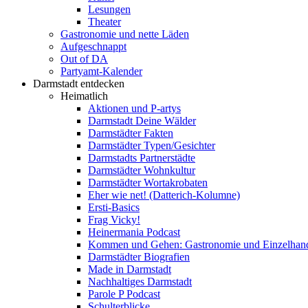
Lesungen
Theater
Gastronomie und nette Läden
Aufgeschnappt
Out of DA
Partyamt-Kalender
Darmstadt entdecken
Heimatlich
Aktionen und P-artys
Darmstadt Deine Wälder
Darmstädter Fakten
Darmstädter Typen/Gesichter
Darmstadts Partnerstädte
Darmstädter Wohnkultur
Darmstädter Wortakrobaten
Eher wie net! (Datterich-Kolumne)
Ersti-Basics
Frag Vicky!
Heinermania Podcast
Kommen und Gehen: Gastronomie und Einzelhan
Darmstädter Biografien
Made in Darmstadt
Nachhaltiges Darmstadt
Parole P Podcast
Schulterblicke