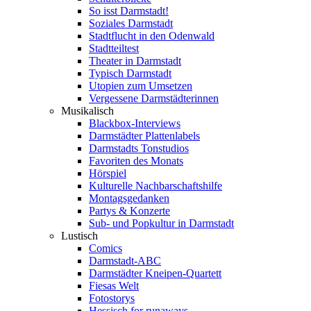
So isst Darmstadt!
Soziales Darmstadt
Stadtflucht in den Odenwald
Stadtteiltest
Theater in Darmstadt
Typisch Darmstadt
Utopien zum Umsetzen
Vergessene Darmstädterinnen
Musikalisch
Blackbox-Interviews
Darmstädter Plattenlabels
Darmstadts Tonstudios
Favoriten des Monats
Hörspiel
Kulturelle Nachbarschaftshilfe
Montagsgedanken
Partys & Konzerte
Sub- und Popkultur in Darmstadt
Lustisch
Comics
Darmstadt-ABC
Darmstädter Kneipen-Quartett
Fiesas Welt
Fotostorys
Hessisch for runaways