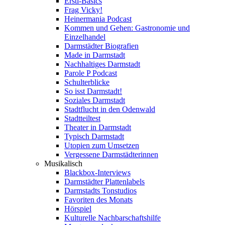
Ersti-Basics
Frag Vicky!
Heinermania Podcast
Kommen und Gehen: Gastronomie und
Einzelhandel
Darmstädter Biografien
Made in Darmstadt
Nachhaltiges Darmstadt
Parole P Podcast
Schulterblicke
So isst Darmstadt!
Soziales Darmstadt
Stadtflucht in den Odenwald
Stadtteiltest
Theater in Darmstadt
Typisch Darmstadt
Utopien zum Umsetzen
Vergessene Darmstädterinnen
Musikalisch
Blackbox-Interviews
Darmstädter Plattenlabels
Darmstadts Tonstudios
Favoriten des Monats
Hörspiel
Kulturelle Nachbarschaftshilfe