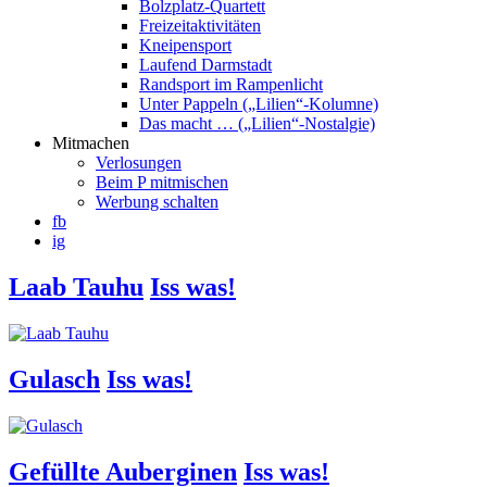
Bolzplatz-Quartett
Freizeitaktivitäten
Kneipensport
Laufend Darmstadt
Randsport im Rampenlicht
Unter Pappeln („Lilien“-Kolumne)
Das macht … („Lilien“-Nostalgie)
Mitmachen
Verlosungen
Beim P mitmischen
Werbung schalten
fb
ig
Laab Tauhu
Iss was!
Gulasch
Iss was!
Gefüllte Auberginen
Iss was!