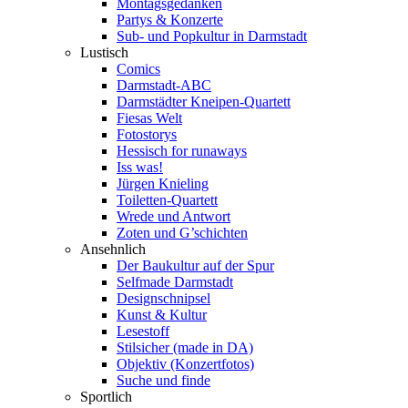
Montagsgedanken
Partys & Konzerte
Sub- und Popkultur in Darmstadt
Lustisch
Comics
Darmstadt-ABC
Darmstädter Kneipen-Quartett
Fiesas Welt
Fotostorys
Hessisch for runaways
Iss was!
Jürgen Knieling
Toiletten-Quartett
Wrede und Antwort
Zoten und G’schichten
Ansehnlich
Der Baukultur auf der Spur
Selfmade Darmstadt
Designschnipsel
Kunst & Kultur
Lesestoff
Stilsicher (made in DA)
Objektiv (Konzertfotos)
Suche und finde
Sportlich