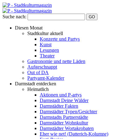
Suche nach:
Diesen Monat
Stadtkultur aktuell
Konzerte und Partys
Kunst
Lesungen
Theater
Gastronomie und nette Läden
Aufgeschnappt
Out of DA
Partyamt-Kalender
Darmstadt entdecken
Heimatlich
Aktionen und P-artys
Darmstadt Deine Wälder
Darmstädter Fakten
Darmstädter Typen/Gesichter
Darmstadts Partnerstädte
Darmstädter Wohnkultur
Darmstädter Wortakrobaten
Eher wie net! (Datterich-Kolumne)