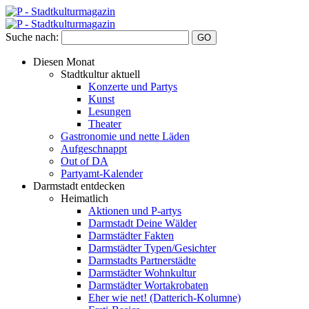
Suche nach:
Diesen Monat
Stadtkultur aktuell
Konzerte und Partys
Kunst
Lesungen
Theater
Gastronomie und nette Läden
Aufgeschnappt
Out of DA
Partyamt-Kalender
Darmstadt entdecken
Heimatlich
Aktionen und P-artys
Darmstadt Deine Wälder
Darmstädter Fakten
Darmstädter Typen/Gesichter
Darmstadts Partnerstädte
Darmstädter Wohnkultur
Darmstädter Wortakrobaten
Eher wie net! (Datterich-Kolumne)