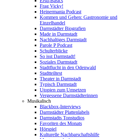
Ersti-Basics
Frag Vicky!
Heinermania Podcast
Kommen und Gehen: Gastronomie und
Einzelhandel
Darmstädter Biografien
Made in Darmstadt
Nachhaltiges Darmstadt
Parole P Podcast
Schulterblicke
So isst Darmstadt!
Soziales Darmstadt
Stadtflucht in den Odenwald
Stadtteiltest
Theater in Darmstadt
Typisch Darmstadt
Utopien zum Umsetzen
Vergessene Darmstädterinnen
Musikalisch
Blackbox-Interviews
Darmstädter Plattenlabels
Darmstadts Tonstudios
Favoriten des Monats
Hörspiel
Kulturelle Nachbarschaftshilfe