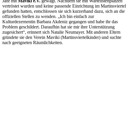
Jahr mit
Maviki e.V.
gewagt. Nachdem sie mit Wartelistenplätzen
vertröstet wurden und keine passende Einrichtung im Martinsviertel
gefunden hatten, entschlossen sie sich kurzerhand dazu, sich an die
offiziellen Stellen zu wenden. „Ich bin einfach zur
Kulturdezernentin Barbara Akdeniz gegangen und habe ihr das
Problem geschildert. Daraufhin hat sie mir ihre Unterstützung
zugesichert“, erinnert sich Natalie Neumayer. Mit anderen Eltern
gründete sie den Verein Maviki (Martinsviertelkinder) und suchte
nach geeigneten Räumlichkeiten.