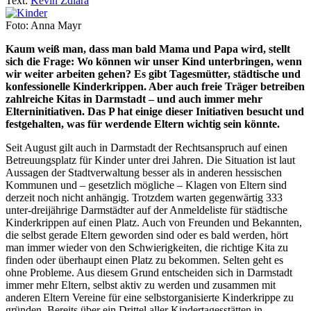
Text:
Kevin Zdiara
Foto: Anna Mayr
Kaum weiß man, dass man bald Mama und Papa wird, stellt
sich die Frage: Wo können wir unser Kind unterbringen, wenn
wir weiter arbeiten gehen? Es gibt Tagesmütter, städtische und
konfessionelle Kinderkrippen. Aber auch freie Träger betreiben
zahlreiche Kitas in Darmstadt – und auch immer mehr
Elterninitiativen. Das P hat einige dieser Initiativen besucht und
festgehalten, was für werdende Eltern wichtig sein könnte.
Seit August gilt auch in Darmstadt der Rechtsanspruch auf einen
Betreuungsplatz für Kinder unter drei Jahren. Die Situation ist laut
Aussagen der Stadtverwaltung besser als in anderen hessischen
Kommunen und – gesetzlich mögliche – Klagen von Eltern sind
derzeit noch nicht anhängig. Trotzdem warten gegenwärtig 333
unter-dreijährige Darmstädter auf der Anmeldeliste für städtische
Kinderkrippen auf einen Platz. Auch von Freunden und Bekannten,
die selbst gerade Eltern geworden sind oder es bald werden, hört
man immer wieder von den Schwierigkeiten, die richtige Kita zu
finden oder überhaupt einen Platz zu bekommen. Selten geht es
ohne Probleme. Aus diesem Grund entscheiden sich in Darmstadt
immer mehr Eltern, selbst aktiv zu werden und zusammen mit
anderen Eltern Vereine für eine selbstorganisierte Kinderkrippe zu
gründen. Bereits über ein Drittel aller Kindertagesstätten in