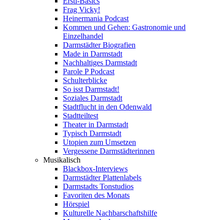
Ersti-Basics
Frag Vicky!
Heinermania Podcast
Kommen und Gehen: Gastronomie und
Einzelhandel
Darmstädter Biografien
Made in Darmstadt
Nachhaltiges Darmstadt
Parole P Podcast
Schulterblicke
So isst Darmstadt!
Soziales Darmstadt
Stadtflucht in den Odenwald
Stadtteiltest
Theater in Darmstadt
Typisch Darmstadt
Utopien zum Umsetzen
Vergessene Darmstädterinnen
Musikalisch
Blackbox-Interviews
Darmstädter Plattenlabels
Darmstadts Tonstudios
Favoriten des Monats
Hörspiel
Kulturelle Nachbarschaftshilfe