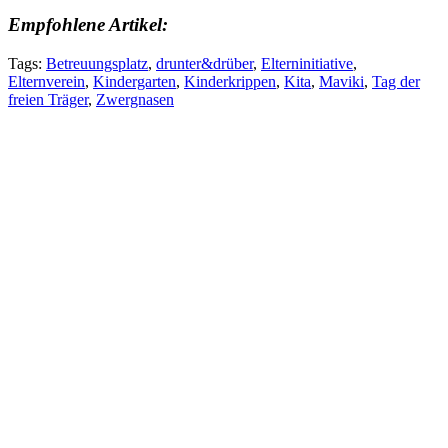
Empfohlene Artikel:
Tags:
Betreuungsplatz
,
drunter&drüber
,
Elterninitiative
,
Elternverein
,
Kindergarten
,
Kinderkrippen
,
Kita
,
Maviki
,
Tag der
freien Träger
,
Zwergnasen