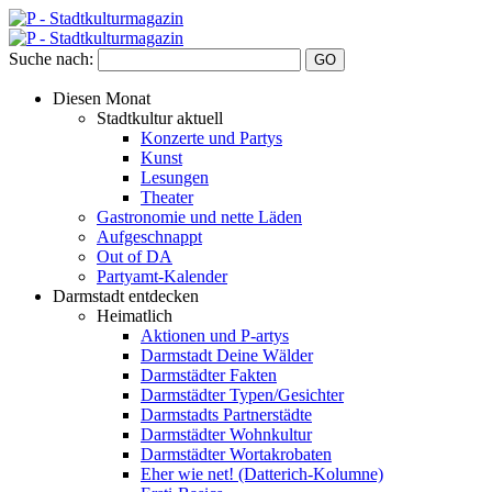
Suche nach:
Diesen Monat
Stadtkultur aktuell
Konzerte und Partys
Kunst
Lesungen
Theater
Gastronomie und nette Läden
Aufgeschnappt
Out of DA
Partyamt-Kalender
Darmstadt entdecken
Heimatlich
Aktionen und P-artys
Darmstadt Deine Wälder
Darmstädter Fakten
Darmstädter Typen/Gesichter
Darmstadts Partnerstädte
Darmstädter Wohnkultur
Darmstädter Wortakrobaten
Eher wie net! (Datterich-Kolumne)