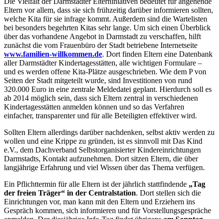
Die Vielfalt der Darmstädter Elterniniativen bedeutet für angehende
Eltern vor allem, dass sie sich frühzeitig darüber informieren sollten,
welche Kita für sie infrage kommt. Außerdem sind die Wartelisten
bei besonders begehrten Kitas sehr lange. Um sich einen Überblick
über das vorhandene Angebot in Darmstadt zu verschaffen, hilft
zunächst die vom Frauenbüro der Stadt betriebene Internetseite
www.familien-willkommen.de
. Dort finden Eltern eine Datenbank
aller Darmstädter Kindertagesstätten, alle wichtigen Formulare –
und es werden offene Kita-Plätze ausgeschrieben. Wie dem P von
Seiten der Stadt mitgeteilt wurde, sind Investitionen von rund
320.000 Euro in eine zentrale Meldedatei geplant. Hierdurch soll es
ab 2014 möglich sein, dass sich Eltern zentral in verschiedenen
Kindertagesstätten anmelden können und so das Verfahren
einfacher, transparenter und für alle Beteiligten effektiver wird.
Sollten Eltern allerdings darüber nachdenken, selbst aktiv werden zu
wollen und eine Krippe zu gründen, ist es sinnvoll mit Das Kind
e.V., dem Dachverband Selbstorganisierter Kindereinrichtungen
Darmstadts, Kontakt aufzunehmen. Dort sitzen Eltern, die über
langjährige Erfahrung und viel Wissen über das Thema verfügen.
Ein Pflichttermin für alle Eltern ist der jährlich stattfindende
„Tag
der freien Träger“ in der Centralstation
. Dort stellen sich die
Einrichtungen vor, man kann mit den Eltern und Erziehern ins
Gespräch kommen, sich informieren und für Vorstellungsgespräche