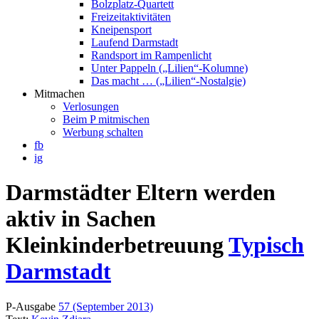
Bolzplatz-Quartett
Freizeitaktivitäten
Kneipensport
Laufend Darmstadt
Randsport im Rampenlicht
Unter Pappeln („Lilien“-Kolumne)
Das macht … („Lilien“-Nostalgie)
Mitmachen
Verlosungen
Beim P mitmischen
Werbung schalten
fb
ig
Darmstädter Eltern werden
aktiv in Sachen
Kleinkinderbetreuung
Typisch
Darmstadt
P-Ausgabe
57 (September 2013)