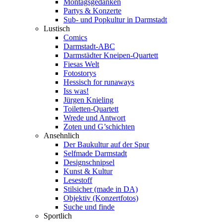
Montagsgedanken
Partys & Konzerte
Sub- und Popkultur in Darmstadt
Lustisch
Comics
Darmstadt-ABC
Darmstädter Kneipen-Quartett
Fiesas Welt
Fotostorys
Hessisch for runaways
Iss was!
Jürgen Knieling
Toiletten-Quartett
Wrede und Antwort
Zoten und G’schichten
Ansehnlich
Der Baukultur auf der Spur
Selfmade Darmstadt
Designschnipsel
Kunst & Kultur
Lesestoff
Stilsicher (made in DA)
Objektiv (Konzertfotos)
Suche und finde
Sportlich