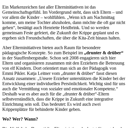
Ein Markenzeichen fast aller Elterninitiativen ist das
Gemeinschaftsgefühl. Im Vordergrund steht, dass sich Eltern – und
vor allem die Kinder – wohlfühlen. „Wenn ich am Nachmittag
komme, um meine Tochter abzuholen, dann möchte die oft gar nicht
gehen“, bestätigt auch Henriette Heidbrink. Und so werden
gemeinsam Feste gefeiert, die Zukunft der Krippe geplant und es
ergeben sich Freundschaften, die über die Kita-Zeit hinaus halten.
Aber Elterninitiativen bieten auch Raum für besondere
pädagogische Konzepte. So zum Beispiel im
„drunter & drüber“
in der Stauffenbergstraße. Schon seit 2008 engagieren sich hier
Eltern und organisieren zusammen mit den Erziehern die Betreuung
von elf Kindern. Dort orientiert man sich an der Pädagogik von
Emmi Pikler. Katja Leitner vom „drunter & drüber“ fasst diesen
Ansatz zusammen: „Unsere Erzieher unterstützen die Kinder bei der
Entwicklung einer individuellen Persönlichkeit. Wichtig sind für uns
auch die Vermittlung von sozialer und emotionaler Kompetenz.“
Deshalb war es aber auch für die „drunter & drüber“-Eltern
selbstverständlich, dass die Krippe in Zukunft eine integrative
Einrichtung sein soll. Das bedeutet: Es wird auch zwei
Krippenplätze für behinderte Kinder geben.
Wo? Wer? Wann?