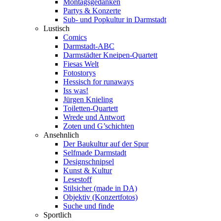
Montagsgedanken
Partys & Konzerte
Sub- und Popkultur in Darmstadt
Lustisch
Comics
Darmstadt-ABC
Darmstädter Kneipen-Quartett
Fiesas Welt
Fotostorys
Hessisch for runaways
Iss was!
Jürgen Knieling
Toiletten-Quartett
Wrede und Antwort
Zoten und G’schichten
Ansehnlich
Der Baukultur auf der Spur
Selfmade Darmstadt
Designschnipsel
Kunst & Kultur
Lesestoff
Stilsicher (made in DA)
Objektiv (Konzertfotos)
Suche und finde
Sportlich