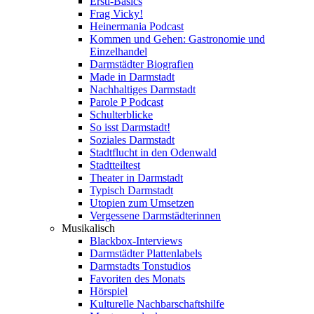
Ersti-Basics
Frag Vicky!
Heinermania Podcast
Kommen und Gehen: Gastronomie und
Einzelhandel
Darmstädter Biografien
Made in Darmstadt
Nachhaltiges Darmstadt
Parole P Podcast
Schulterblicke
So isst Darmstadt!
Soziales Darmstadt
Stadtflucht in den Odenwald
Stadtteiltest
Theater in Darmstadt
Typisch Darmstadt
Utopien zum Umsetzen
Vergessene Darmstädterinnen
Musikalisch
Blackbox-Interviews
Darmstädter Plattenlabels
Darmstadts Tonstudios
Favoriten des Monats
Hörspiel
Kulturelle Nachbarschaftshilfe