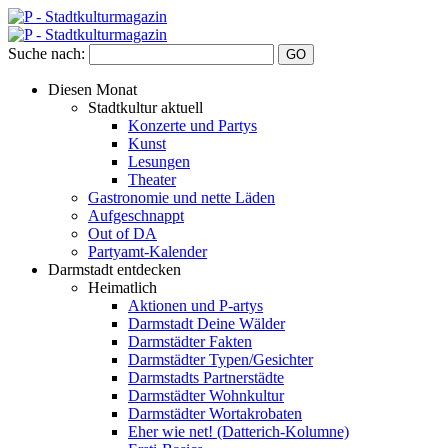
Suche nach:
Diesen Monat
Stadtkultur aktuell
Konzerte und Partys
Kunst
Lesungen
Theater
Gastronomie und nette Läden
Aufgeschnappt
Out of DA
Partyamt-Kalender
Darmstadt entdecken
Heimatlich
Aktionen und P-artys
Darmstadt Deine Wälder
Darmstädter Fakten
Darmstädter Typen/Gesichter
Darmstadts Partnerstädte
Darmstädter Wohnkultur
Darmstädter Wortakrobaten
Eher wie net! (Datterich-Kolumne)