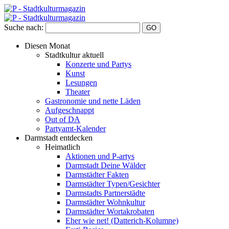
Suche nach:
Diesen Monat
Stadtkultur aktuell
Konzerte und Partys
Kunst
Lesungen
Theater
Gastronomie und nette Läden
Aufgeschnappt
Out of DA
Partyamt-Kalender
Darmstadt entdecken
Heimatlich
Aktionen und P-artys
Darmstadt Deine Wälder
Darmstädter Fakten
Darmstädter Typen/Gesichter
Darmstadts Partnerstädte
Darmstädter Wohnkultur
Darmstädter Wortakrobaten
Eher wie net! (Datterich-Kolumne)