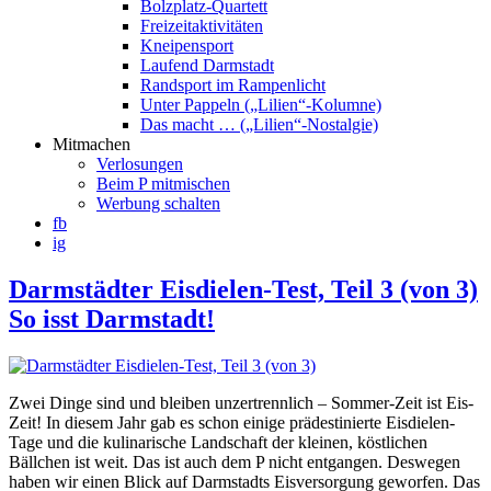
Bolzplatz-Quartett
Freizeitaktivitäten
Kneipensport
Laufend Darmstadt
Randsport im Rampenlicht
Unter Pappeln („Lilien“-Kolumne)
Das macht … („Lilien“-Nostalgie)
Mitmachen
Verlosungen
Beim P mitmischen
Werbung schalten
fb
ig
Darmstädter Eisdielen-Test, Teil 3 (von 3)
So isst Darmstadt!
Zwei Dinge sind und bleiben unzertrennlich – Sommer-Zeit ist Eis-
Zeit! In diesem Jahr gab es schon einige prädestinierte Eisdielen-
Tage und die kulinarische Landschaft der kleinen, köstlichen
Bällchen ist weit. Das ist auch dem P nicht entgangen. Deswegen
haben wir einen Blick auf Darmstadts Eisversorgung geworfen. Das