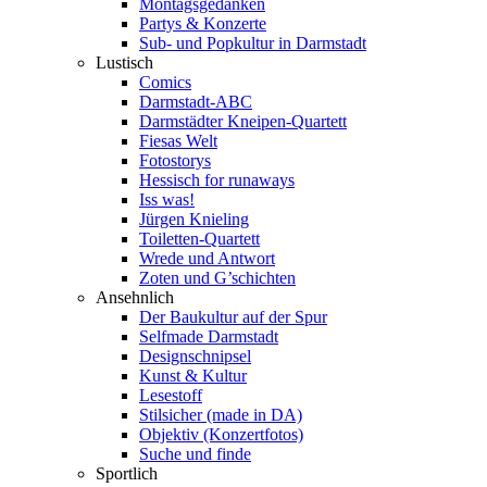
Montagsgedanken
Partys & Konzerte
Sub- und Popkultur in Darmstadt
Lustisch
Comics
Darmstadt-ABC
Darmstädter Kneipen-Quartett
Fiesas Welt
Fotostorys
Hessisch for runaways
Iss was!
Jürgen Knieling
Toiletten-Quartett
Wrede und Antwort
Zoten und G’schichten
Ansehnlich
Der Baukultur auf der Spur
Selfmade Darmstadt
Designschnipsel
Kunst & Kultur
Lesestoff
Stilsicher (made in DA)
Objektiv (Konzertfotos)
Suche und finde
Sportlich