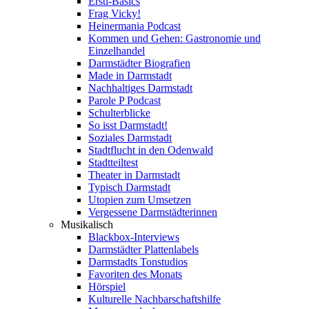
Ersti-Basics
Frag Vicky!
Heinermania Podcast
Kommen und Gehen: Gastronomie und
Einzelhandel
Darmstädter Biografien
Made in Darmstadt
Nachhaltiges Darmstadt
Parole P Podcast
Schulterblicke
So isst Darmstadt!
Soziales Darmstadt
Stadtflucht in den Odenwald
Stadtteiltest
Theater in Darmstadt
Typisch Darmstadt
Utopien zum Umsetzen
Vergessene Darmstädterinnen
Musikalisch
Blackbox-Interviews
Darmstädter Plattenlabels
Darmstadts Tonstudios
Favoriten des Monats
Hörspiel
Kulturelle Nachbarschaftshilfe