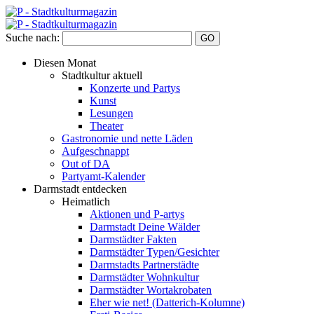
Suche nach:
Diesen Monat
Stadtkultur aktuell
Konzerte und Partys
Kunst
Lesungen
Theater
Gastronomie und nette Läden
Aufgeschnappt
Out of DA
Partyamt-Kalender
Darmstadt entdecken
Heimatlich
Aktionen und P-artys
Darmstadt Deine Wälder
Darmstädter Fakten
Darmstädter Typen/Gesichter
Darmstadts Partnerstädte
Darmstädter Wohnkultur
Darmstädter Wortakrobaten
Eher wie net! (Datterich-Kolumne)