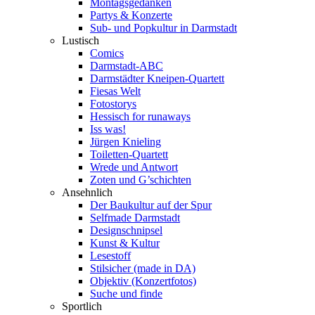
Montagsgedanken
Partys & Konzerte
Sub- und Popkultur in Darmstadt
Lustisch
Comics
Darmstadt-ABC
Darmstädter Kneipen-Quartett
Fiesas Welt
Fotostorys
Hessisch for runaways
Iss was!
Jürgen Knieling
Toiletten-Quartett
Wrede und Antwort
Zoten und G’schichten
Ansehnlich
Der Baukultur auf der Spur
Selfmade Darmstadt
Designschnipsel
Kunst & Kultur
Lesestoff
Stilsicher (made in DA)
Objektiv (Konzertfotos)
Suche und finde
Sportlich