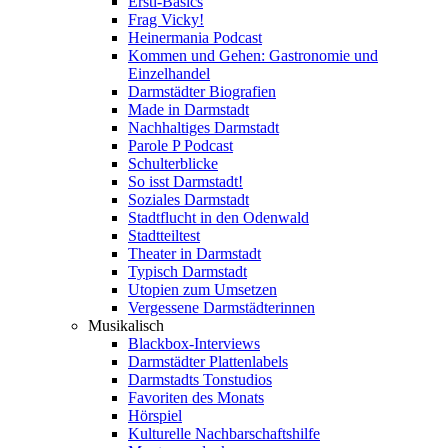
Ersti-Basics
Frag Vicky!
Heinermania Podcast
Kommen und Gehen: Gastronomie und
Einzelhandel
Darmstädter Biografien
Made in Darmstadt
Nachhaltiges Darmstadt
Parole P Podcast
Schulterblicke
So isst Darmstadt!
Soziales Darmstadt
Stadtflucht in den Odenwald
Stadtteiltest
Theater in Darmstadt
Typisch Darmstadt
Utopien zum Umsetzen
Vergessene Darmstädterinnen
Musikalisch
Blackbox-Interviews
Darmstädter Plattenlabels
Darmstadts Tonstudios
Favoriten des Monats
Hörspiel
Kulturelle Nachbarschaftshilfe