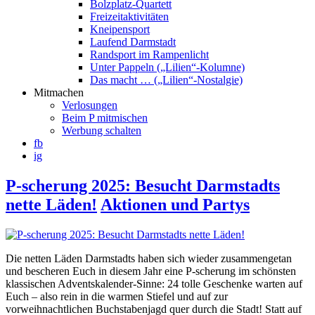
Bolzplatz-Quartett
Freizeitaktivitäten
Kneipensport
Laufend Darmstadt
Randsport im Rampenlicht
Unter Pappeln („Lilien“-Kolumne)
Das macht … („Lilien“-Nostalgie)
Mitmachen
Verlosungen
Beim P mitmischen
Werbung schalten
fb
ig
P-scherung 2025: Besucht Darmstadts
nette Läden!
Aktionen und Partys
Die netten Läden Darmstadts haben sich wieder zusammengetan
und bescheren Euch in diesem Jahr eine P-scherung im schönsten
klassischen Adventskalender-Sinne: 24 tolle Geschenke warten auf
Euch – also rein in die warmen Stiefel und auf zur
vorweihnachtlichen Buchstabenjagd quer durch die Stadt! Statt auf