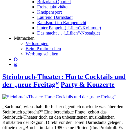
Bolzplatz-Quartett
Freizeitaktivitäten
Kneipensport
Laufend Darmstadt
Randsport im Rampenlicht
Unter Pappeln („Lilien“-Kolumne)
Das macht … („Lilien“-Nostalgie)
Mitmachen
Verlosungen
Beim P mitmischen
Werbung schalten
fb
ig
Steinbruch-Theater: Harte Cocktails und
der „neue Freitag“
Party & Konzerte
„Sach ma‘, wieso habt Ihr bisher eigentlich noch nie was über den
Steinbruch gebracht?“ Eine berechtigte Frage, gehört das
Steinbruch-Theater doch zu den unbestrittenen musikalischen
Kultstätten der Region. Direkt vor den Toren Darmstadts gelegen,
öffnete der „Bruch“ im Jahr 1980 seine Pforten (fürs Protokoll: Es