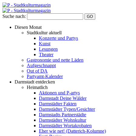
Suche nach:
Diesen Monat
Stadtkultur aktuell
Konzerte und Partys
Kunst
Lesungen
Theater
Gastronomie und nette Läden
Aufgeschnappt
Out of DA
Partyamt-Kalender
Darmstadt entdecken
Heimatlich
Aktionen und P-artys
Darmstadt Deine Wälder
Darmstädter Fakten
Darmstädter Typen/Gesichter
Darmstadts Partnerstädte
Darmstädter Wohnkultur
Darmstädter Wortakrobaten
Eher wie net! (Datterich-Kolumne)