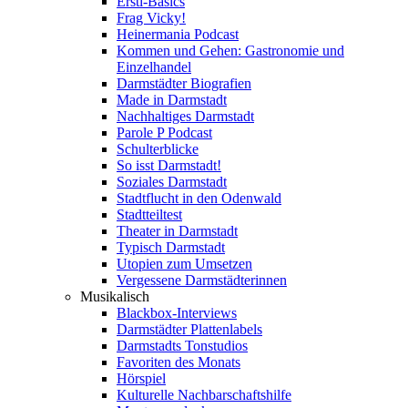
Ersti-Basics
Frag Vicky!
Heinermania Podcast
Kommen und Gehen: Gastronomie und
Einzelhandel
Darmstädter Biografien
Made in Darmstadt
Nachhaltiges Darmstadt
Parole P Podcast
Schulterblicke
So isst Darmstadt!
Soziales Darmstadt
Stadtflucht in den Odenwald
Stadtteiltest
Theater in Darmstadt
Typisch Darmstadt
Utopien zum Umsetzen
Vergessene Darmstädterinnen
Musikalisch
Blackbox-Interviews
Darmstädter Plattenlabels
Darmstadts Tonstudios
Favoriten des Monats
Hörspiel
Kulturelle Nachbarschaftshilfe