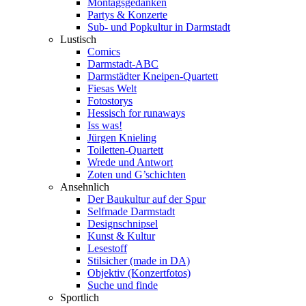
Montagsgedanken
Partys & Konzerte
Sub- und Popkultur in Darmstadt
Lustisch
Comics
Darmstadt-ABC
Darmstädter Kneipen-Quartett
Fiesas Welt
Fotostorys
Hessisch for runaways
Iss was!
Jürgen Knieling
Toiletten-Quartett
Wrede und Antwort
Zoten und G’schichten
Ansehnlich
Der Baukultur auf der Spur
Selfmade Darmstadt
Designschnipsel
Kunst & Kultur
Lesestoff
Stilsicher (made in DA)
Objektiv (Konzertfotos)
Suche und finde
Sportlich