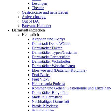
Lesungen
Theater
Gastronomie und nette Läden
Aufgeschnappt
Out of DA
Partyamt-Kalender
Darmstadt entdecken
Heimatlich
Aktionen und P-artys
Darmstadt Deine Wälder
Darmstädter Fakten
Darmstädter Typen/Gesichter
Darmstadts Partnerstädte
Darmstädter Wohnkultur
Darmstädter Wortakrobaten
Eher wie net! (Datterich-Kolumne)
Ersti-Basics
Frag Vicky!
Heinermania Podcast
Kommen und Gehen: Gastronomie und Einzelhan
Darmstädter Biografien
Made in Darmstadt
Nachhaltiges Darmstadt
Parole P Podcast
Schulterblicke