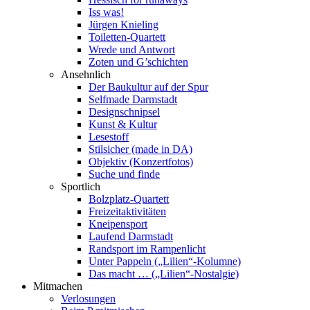
Iss was!
Jürgen Knieling
Toiletten-Quartett
Wrede und Antwort
Zoten und G’schichten
Ansehnlich
Der Baukultur auf der Spur
Selfmade Darmstadt
Designschnipsel
Kunst & Kultur
Lesestoff
Stilsicher (made in DA)
Objektiv (Konzertfotos)
Suche und finde
Sportlich
Bolzplatz-Quartett
Freizeitaktivitäten
Kneipensport
Laufend Darmstadt
Randsport im Rampenlicht
Unter Pappeln („Lilien“-Kolumne)
Das macht … („Lilien“-Nostalgie)
Mitmachen
Verlosungen