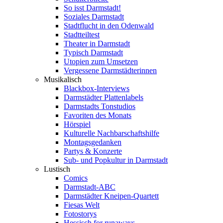
So isst Darmstadt!
Soziales Darmstadt
Stadtflucht in den Odenwald
Stadtteiltest
Theater in Darmstadt
Typisch Darmstadt
Utopien zum Umsetzen
Vergessene Darmstädterinnen
Musikalisch
Blackbox-Interviews
Darmstädter Plattenlabels
Darmstadts Tonstudios
Favoriten des Monats
Hörspiel
Kulturelle Nachbarschaftshilfe
Montagsgedanken
Partys & Konzerte
Sub- und Popkultur in Darmstadt
Lustisch
Comics
Darmstadt-ABC
Darmstädter Kneipen-Quartett
Fiesas Welt
Fotostorys
Hessisch for runaways