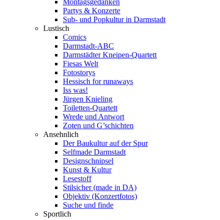
Montagsgedanken
Partys & Konzerte
Sub- und Popkultur in Darmstadt
Lustisch
Comics
Darmstadt-ABC
Darmstädter Kneipen-Quartett
Fiesas Welt
Fotostorys
Hessisch for runaways
Iss was!
Jürgen Knieling
Toiletten-Quartett
Wrede und Antwort
Zoten und G’schichten
Ansehnlich
Der Baukultur auf der Spur
Selfmade Darmstadt
Designschnipsel
Kunst & Kultur
Lesestoff
Stilsicher (made in DA)
Objektiv (Konzertfotos)
Suche und finde
Sportlich