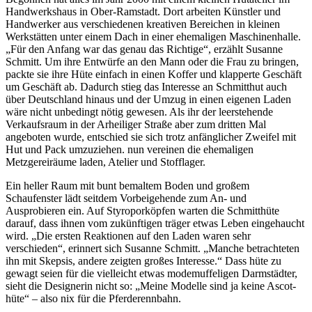
Handwerkshaus in Ober-Ramstadt. Dort arbeiten Künstler und
Handwerker aus verschiedenen kreativen Bereichen in kleinen
Werkstätten unter einem Dach in einer ehemaligen Maschinenhalle.
„Für den Anfang war das genau das Richtige“, erzählt Susanne
Schmitt. Um ihre Entwürfe an den Mann oder die Frau zu bringen,
packte sie ihre Hüte einfach in einen Koffer und klapperte Geschäft
um Geschäft ab. Dadurch stieg das Interesse an Schmitthut auch
über Deutschland hinaus und der Umzug in einen eigenen Laden
wäre nicht unbedingt nötig gewesen. Als ihr der leerstehende
Verkaufsraum in der Arheiliger Straße aber zum dritten Mal
angeboten wurde, entschied sie sich trotz anfänglicher Zweifel mit
Hut und Pack umzuziehen. nun vereinen die ehemaligen
Metzgereiräume laden, Atelier und Stofflager.
Ein heller Raum mit bunt bemaltem Boden und großem
Schaufenster lädt seitdem Vorbeigehende zum An- und
Ausprobieren ein. Auf Styroporköpfen warten die Schmitthüte
darauf, dass ihnen vom zukünftigen träger etwas Leben eingehaucht
wird. „Die ersten Reaktionen auf den Laden waren sehr
verschieden“, erinnert sich Susanne Schmitt. „Manche betrachteten
ihn mit Skepsis, andere zeigten großes Interesse.“ Dass hüte zu
gewagt seien für die vielleicht etwas modemuffeligen Darmstädter,
sieht die Designerin nicht so: „Meine Modelle sind ja keine Ascot-
hüte“ – also nix für die Pferderennbahn.