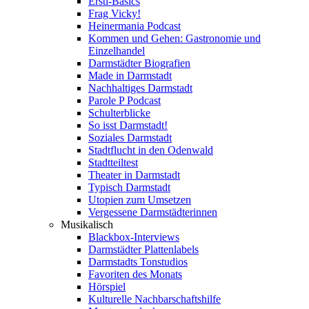
Ersti-Basics
Frag Vicky!
Heinermania Podcast
Kommen und Gehen: Gastronomie und
Einzelhandel
Darmstädter Biografien
Made in Darmstadt
Nachhaltiges Darmstadt
Parole P Podcast
Schulterblicke
So isst Darmstadt!
Soziales Darmstadt
Stadtflucht in den Odenwald
Stadtteiltest
Theater in Darmstadt
Typisch Darmstadt
Utopien zum Umsetzen
Vergessene Darmstädterinnen
Musikalisch
Blackbox-Interviews
Darmstädter Plattenlabels
Darmstadts Tonstudios
Favoriten des Monats
Hörspiel
Kulturelle Nachbarschaftshilfe