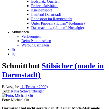
Bolzplatz-Quartett
Freizeitaktivitäten
Kneipensport
Laufend Darmstadt
Randsport im Rampenlicht
Unter Pappeln („Lilien“-Kolumne)
Das macht … („Lilien“-Nostalgie)
Mitmachen
Verlosungen
Beim P mitmischen
Werbung schalten
fb
ig
Schmitthut
Stilsicher (made in
Darmstadt)
P-Ausgabe
11 (Februar 2009)
Text:
Katja Schweitzberger
Foto: Michael Ott
Darmstadt hat nicht gerade den Ruf einer Mode-Metropole.