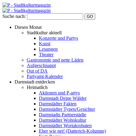
Suche nach:
Diesen Monat
Stadtkultur aktuell
Konzerte und Partys
Kunst
Lesungen
Theater
Gastronomie und nette Läden
Aufgeschnappt
Out of DA
Partyamt-Kalender
Darmstadt entdecken
Heimatlich
Aktionen und P-artys
Darmstadt Deine Wälder
Darmstädter Fakten
Darmstädter Typen/Gesichter
Darmstadts Partnerstädte
Darmstädter Wohnkultur
Darmstädter Wortakrobaten
Eher wie net! (Datterich-Kolumne)