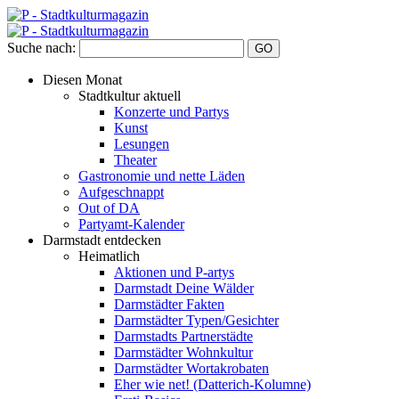
Suche nach:
Diesen Monat
Stadtkultur aktuell
Konzerte und Partys
Kunst
Lesungen
Theater
Gastronomie und nette Läden
Aufgeschnappt
Out of DA
Partyamt-Kalender
Darmstadt entdecken
Heimatlich
Aktionen und P-artys
Darmstadt Deine Wälder
Darmstädter Fakten
Darmstädter Typen/Gesichter
Darmstadts Partnerstädte
Darmstädter Wohnkultur
Darmstädter Wortakrobaten
Eher wie net! (Datterich-Kolumne)