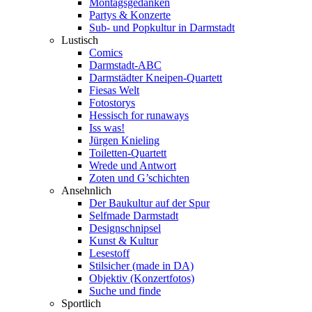
Montagsgedanken
Partys & Konzerte
Sub- und Popkultur in Darmstadt
Lustisch
Comics
Darmstadt-ABC
Darmstädter Kneipen-Quartett
Fiesas Welt
Fotostorys
Hessisch for runaways
Iss was!
Jürgen Knieling
Toiletten-Quartett
Wrede und Antwort
Zoten und G’schichten
Ansehnlich
Der Baukultur auf der Spur
Selfmade Darmstadt
Designschnipsel
Kunst & Kultur
Lesestoff
Stilsicher (made in DA)
Objektiv (Konzertfotos)
Suche und finde
Sportlich