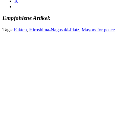
X
Empfohlene Artikel:
Tags:
Fakten
,
Hiroshima-Nagasaki-Platz
,
Mayors for peace