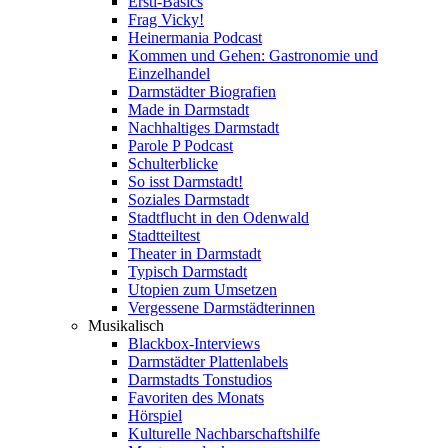
Ersti-Basics
Frag Vicky!
Heinermania Podcast
Kommen und Gehen: Gastronomie und
Einzelhandel
Darmstädter Biografien
Made in Darmstadt
Nachhaltiges Darmstadt
Parole P Podcast
Schulterblicke
So isst Darmstadt!
Soziales Darmstadt
Stadtflucht in den Odenwald
Stadtteiltest
Theater in Darmstadt
Typisch Darmstadt
Utopien zum Umsetzen
Vergessene Darmstädterinnen
Musikalisch
Blackbox-Interviews
Darmstädter Plattenlabels
Darmstadts Tonstudios
Favoriten des Monats
Hörspiel
Kulturelle Nachbarschaftshilfe