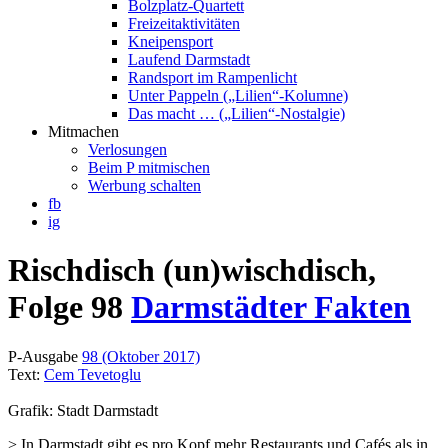
Bolzplatz-Quartett
Freizeitaktivitäten
Kneipensport
Laufend Darmstadt
Randsport im Rampenlicht
Unter Pappeln („Lilien“-Kolumne)
Das macht … („Lilien“-Nostalgie)
Mitmachen
Verlosungen
Beim P mitmischen
Werbung schalten
fb
ig
Rischdisch (un)wischdisch,
Folge 98
Darmstädter Fakten
P-Ausgabe
98 (Oktober 2017)
Text:
Cem Tevetoglu
Grafik: Stadt Darmstadt
> In Darmstadt gibt es pro Kopf mehr Restaurants und Cafés als in