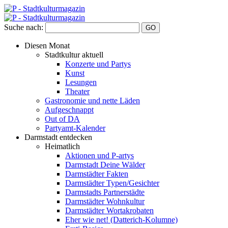
Suche nach:
Diesen Monat
Stadtkultur aktuell
Konzerte und Partys
Kunst
Lesungen
Theater
Gastronomie und nette Läden
Aufgeschnappt
Out of DA
Partyamt-Kalender
Darmstadt entdecken
Heimatlich
Aktionen und P-artys
Darmstadt Deine Wälder
Darmstädter Fakten
Darmstädter Typen/Gesichter
Darmstadts Partnerstädte
Darmstädter Wohnkultur
Darmstädter Wortakrobaten
Eher wie net! (Datterich-Kolumne)