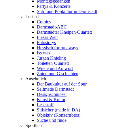
Montagsgedanken
Partys & Konzerte
Sub- und Popkultur in Darmstadt
Lustisch
Comics
Darmstadt-ABC
Darmstädter Kneipen-Quartett
Fiesas Welt
Fotostorys
Hessisch for runaways
Iss was!
Jürgen Knieling
Toiletten-Quartett
Wrede und Antwort
Zoten und G’schichten
Ansehnlich
Der Baukultur auf der Spur
Selfmade Darmstadt
Designschnipsel
Kunst & Kultur
Lesestoff
Stilsicher (made in DA)
Objektiv (Konzertfotos)
Suche und finde
Sportlich