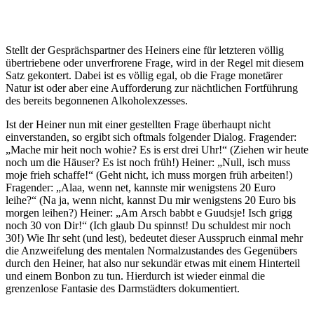
Stellt der Gesprächspartner des Heiners eine für letzteren völlig
übertriebene oder unverfrorene Frage, wird in der Regel mit diesem
Satz gekontert. Dabei ist es völlig egal, ob die Frage monetärer
Natur ist oder aber eine Aufforderung zur nächtlichen Fortführung
des bereits begonnenen Alkoholexzesses.
Ist der Heiner nun mit einer gestellten Frage überhaupt nicht
einverstanden, so ergibt sich oftmals folgender Dialog. Fragender:
„Mache mir heit noch wohie? Es is erst drei Uhr!“ (Ziehen wir heute
noch um die Häuser? Es ist noch früh!) Heiner: „Null, isch muss
moje frieh schaffe!“ (Geht nicht, ich muss morgen früh arbeiten!)
Fragender: „Alaa, wenn net, kannste mir wenigstens 20 Euro
leihe?“ (Na ja, wenn nicht, kannst Du mir wenigstens 20 Euro bis
morgen leihen?) Heiner: „Am Arsch babbt e Guudsje! Isch grigg
noch 30 von Dir!“ (Ich glaub Du spinnst! Du schuldest mir noch
30!) Wie Ihr seht (und lest), bedeutet dieser Ausspruch einmal mehr
die Anzweifelung des mentalen Normalzustandes des Gegenübers
durch den Heiner, hat also nur sekundär etwas mit einem Hinterteil
und einem Bonbon zu tun. Hierdurch ist wieder einmal die
grenzenlose Fantasie des Darmstädters dokumentiert.