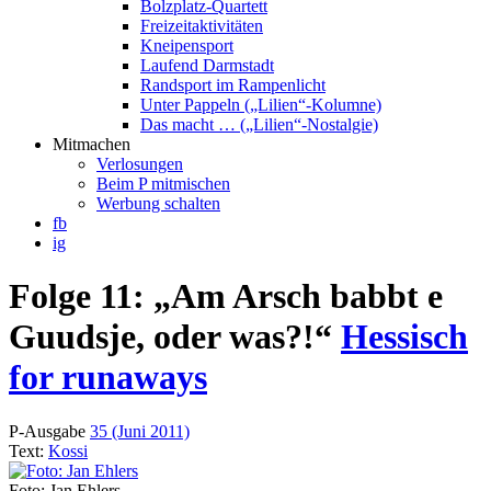
Bolzplatz-Quartett
Freizeitaktivitäten
Kneipensport
Laufend Darmstadt
Randsport im Rampenlicht
Unter Pappeln („Lilien“-Kolumne)
Das macht … („Lilien“-Nostalgie)
Mitmachen
Verlosungen
Beim P mitmischen
Werbung schalten
fb
ig
Folge 11: „Am Arsch babbt e
Guudsje, oder was?!“
Hessisch
for runaways
P-Ausgabe
35 (Juni 2011)
Text:
Kossi
Foto: Jan Ehlers