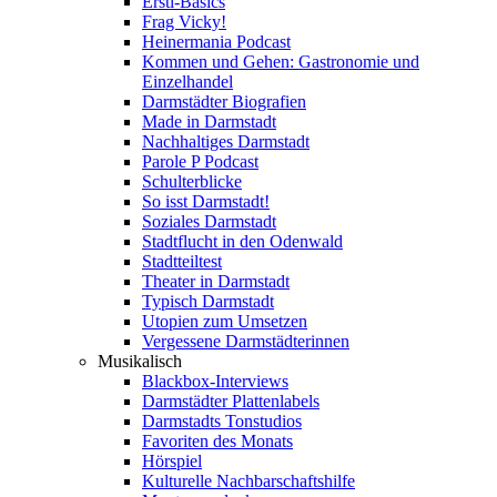
Ersti-Basics
Frag Vicky!
Heinermania Podcast
Kommen und Gehen: Gastronomie und
Einzelhandel
Darmstädter Biografien
Made in Darmstadt
Nachhaltiges Darmstadt
Parole P Podcast
Schulterblicke
So isst Darmstadt!
Soziales Darmstadt
Stadtflucht in den Odenwald
Stadtteiltest
Theater in Darmstadt
Typisch Darmstadt
Utopien zum Umsetzen
Vergessene Darmstädterinnen
Musikalisch
Blackbox-Interviews
Darmstädter Plattenlabels
Darmstadts Tonstudios
Favoriten des Monats
Hörspiel
Kulturelle Nachbarschaftshilfe