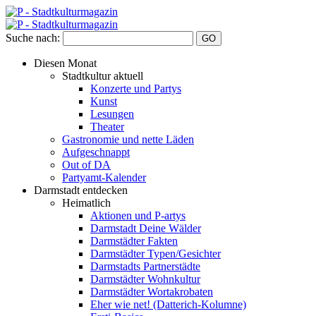
Suche nach:
Diesen Monat
Stadtkultur aktuell
Konzerte und Partys
Kunst
Lesungen
Theater
Gastronomie und nette Läden
Aufgeschnappt
Out of DA
Partyamt-Kalender
Darmstadt entdecken
Heimatlich
Aktionen und P-artys
Darmstadt Deine Wälder
Darmstädter Fakten
Darmstädter Typen/Gesichter
Darmstadts Partnerstädte
Darmstädter Wohnkultur
Darmstädter Wortakrobaten
Eher wie net! (Datterich-Kolumne)