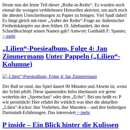
Heute nun der letzte Teil dieser „Reihe-in-Reihe“. Es wurden noch
einmal die wenigen verbliebenen Hirnzellen aktiviert, um auch noch
die ältesten Umschreibungen zu Papier zu bringen. Viel Spaß dabei!
Es fängt gleich mit einer „Außer der Reihe“-Frage an: Italienischer
Freiheitskämpfer aus dem frühen 19. Jahrhundert, der dem
Schnellkochtopf seinen Namen gab? Antwort: Garibaldi F: Spanier,
> mehr
„Lilien“-Poesiealbum, Folge 4: Jan
Zimmermann
Unter Pappeln („Lilien“-
Kolumne)
Der Ball ist rund, das Spiel dauert 90 Minuten und Abseits ist, wenn
der Schiri pfeift. Diese spannenden Infos überlassen wir gerne
weiterhin der „Sportschau“ oder dem „Echo“. Bei uns heißt es: P
wie persönlich! Hier erfahrt Ihr wirklich was über die aktuellen
„Lilien“-Kicker: ihre Vorlieben, ihre Marotten – und ihre bisherigen
Darmstadt-Erfahrungen. Das interessiert
> mehr
P inside – Ein Blick hinter die Kulissen