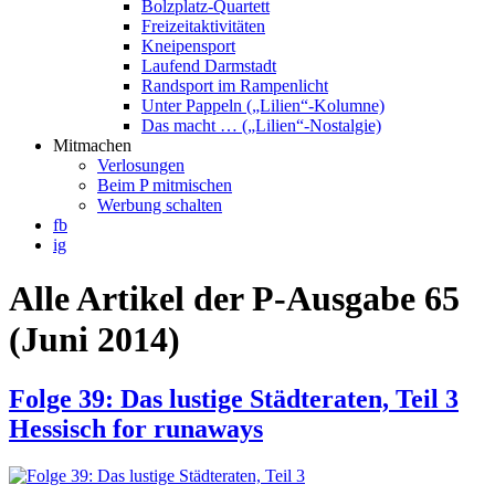
Bolzplatz-Quartett
Freizeitaktivitäten
Kneipensport
Laufend Darmstadt
Randsport im Rampenlicht
Unter Pappeln („Lilien“-Kolumne)
Das macht … („Lilien“-Nostalgie)
Mitmachen
Verlosungen
Beim P mitmischen
Werbung schalten
fb
ig
Alle Artikel der P-Ausgabe 65
(Juni 2014)
Folge 39: Das lustige Städteraten, Teil 3
Hessisch for runaways