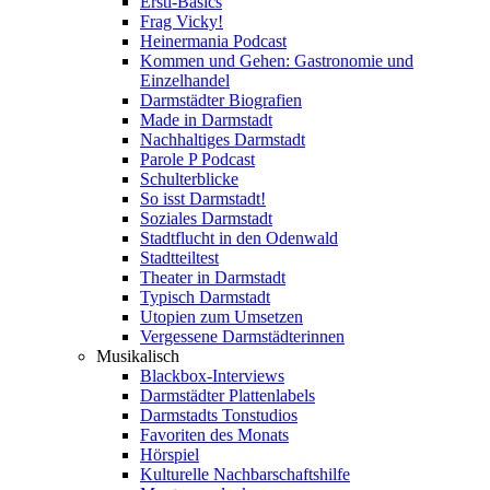
Ersti-Basics
Frag Vicky!
Heinermania Podcast
Kommen und Gehen: Gastronomie und
Einzelhandel
Darmstädter Biografien
Made in Darmstadt
Nachhaltiges Darmstadt
Parole P Podcast
Schulterblicke
So isst Darmstadt!
Soziales Darmstadt
Stadtflucht in den Odenwald
Stadtteiltest
Theater in Darmstadt
Typisch Darmstadt
Utopien zum Umsetzen
Vergessene Darmstädterinnen
Musikalisch
Blackbox-Interviews
Darmstädter Plattenlabels
Darmstadts Tonstudios
Favoriten des Monats
Hörspiel
Kulturelle Nachbarschaftshilfe