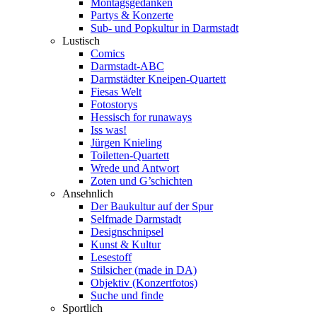
Montagsgedanken
Partys & Konzerte
Sub- und Popkultur in Darmstadt
Lustisch
Comics
Darmstadt-ABC
Darmstädter Kneipen-Quartett
Fiesas Welt
Fotostorys
Hessisch for runaways
Iss was!
Jürgen Knieling
Toiletten-Quartett
Wrede und Antwort
Zoten und G’schichten
Ansehnlich
Der Baukultur auf der Spur
Selfmade Darmstadt
Designschnipsel
Kunst & Kultur
Lesestoff
Stilsicher (made in DA)
Objektiv (Konzertfotos)
Suche und finde
Sportlich