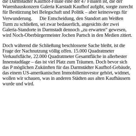
die Darmstädter Kaufhof-Filiale eine der 47 Filialen ist, die der
Warenhauskonzern Galeria Karstadt Kaufhof aufgibt, sorgte zurecht
für Bestürzung bei Belegschaft und Politik – aber keineswegs für
Verwunderung. Die Entscheidung, den Standort am Weißen
Turm zu schließen, sei zwar bedauerlich, angesichts der zwei
Galeria-Standorte in Darmstadt dennoch „zu erwarten“ gewesen,
wird Noch-Oberbürgermeister Jochen Partsch in den Medien zitiert.
Doch während die Schließung beschlossene Sache bleibt, ist die
Frage der Nachnutzung völlig offen. 15.000 Quadratmeter
Verkaufsfläche, 22.000 Quadratmeter Gesamtfläche in allerbester
Innenstadtlage – das ist viel Platz zum Träumen. Doch bevor sich
das P möglichen Zukünften für das Darmstädter Kaufhof-Gebäude,
das einem US-amerikanischen Immobilieninvestor gehört, widmet,
wollen wir schauen, was in anderen Städten aus alten Kaufhäusern
wurde und wird.