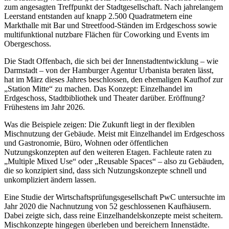
zum angesagten Treffpunkt der Stadtgesellschaft. Nach jahrelangem
Leerstand entstanden auf knapp 2.500 Quadratmetern eine
Markthalle mit Bar und Streetfood-Ständen im Erdgeschoss sowie
multifunktional nutzbare Flächen für Coworking und Events im
Obergeschoss.
Die Stadt Offenbach, die sich bei der Innenstadtentwicklung – wie
Darmstadt – von der Hamburger Agentur Urbanista beraten lässt,
hat im März dieses Jahres beschlossen, den ehemaligen Kaufhof zur
„Station Mitte“ zu machen. Das Konzept: Einzelhandel im
Erdgeschoss, Stadtbibliothek und Theater darüber. Eröffnung?
Frühestens im Jahr 2026.
Was die Beispiele zeigen: Die Zukunft liegt in der flexiblen
Mischnutzung der Gebäude. Meist mit Einzelhandel im Erdgeschoss
und Gastronomie, Büro, Wohnen oder öffentlichen
Nutzungskonzepten auf den weiteren Etagen. Fachleute raten zu
„Multiple Mixed Use“ oder „Reusable Spaces“ – also zu Gebäuden,
die so konzipiert sind, dass sich Nutzungskonzepte schnell und
unkompliziert ändern lassen.
Eine Studie der Wirtschaftsprüfungsgesellschaft PwC untersuchte im
Jahr 2020 die Nachnutzung von 52 geschlossenen Kaufhäusern.
Dabei zeigte sich, dass reine Einzelhandelskonzepte meist scheitern.
Mischkonzepte hingegen überleben und bereichern Innenstädte.