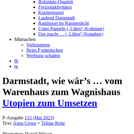
Bolzplatz-Quartett
Freizeitaktivitäten
Kneipensport
Laufend Darmstadt
Randsport im Rampenlicht
Unter Pappeln („Lilien“-Kolumne)
Das macht … („Lilien“-Nostalgie)
Mitmachen
Verlosungen
Beim P mitmischen
Werbung schalten
fb
ig
Darmstadt, wie wär’s … vom
Warenhaus zum Wagnishaus
Utopien zum Umsetzen
P-Ausgabe
153 (Mai 2023)
Text:
Anna Groos
+
Tobias Reitz
Illustration: Daniel Wiesen