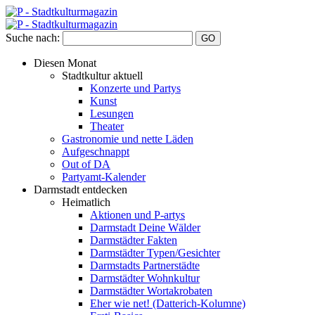
Suche nach:
Diesen Monat
Stadtkultur aktuell
Konzerte und Partys
Kunst
Lesungen
Theater
Gastronomie und nette Läden
Aufgeschnappt
Out of DA
Partyamt-Kalender
Darmstadt entdecken
Heimatlich
Aktionen und P-artys
Darmstadt Deine Wälder
Darmstädter Fakten
Darmstädter Typen/Gesichter
Darmstadts Partnerstädte
Darmstädter Wohnkultur
Darmstädter Wortakrobaten
Eher wie net! (Datterich-Kolumne)