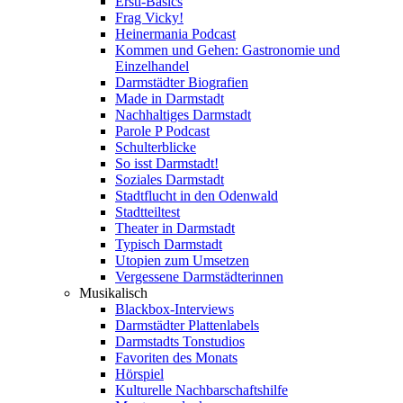
Ersti-Basics
Frag Vicky!
Heinermania Podcast
Kommen und Gehen: Gastronomie und
Einzelhandel
Darmstädter Biografien
Made in Darmstadt
Nachhaltiges Darmstadt
Parole P Podcast
Schulterblicke
So isst Darmstadt!
Soziales Darmstadt
Stadtflucht in den Odenwald
Stadtteiltest
Theater in Darmstadt
Typisch Darmstadt
Utopien zum Umsetzen
Vergessene Darmstädterinnen
Musikalisch
Blackbox-Interviews
Darmstädter Plattenlabels
Darmstadts Tonstudios
Favoriten des Monats
Hörspiel
Kulturelle Nachbarschaftshilfe