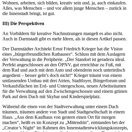
Wohnen, arbeiten, sich bilden, kreativ sein und, ja, auch einkaufen.
Alles, was Menschen – und vor allem junge Menschen – zurück in
die Innenstadt bringt, ist gut.
III) Die Perspektiven
An Vorbildern für kreative Nachnutzungen mangelt es also nicht.
Auch in Darmstadt gibt es mehr Ideen, als in diesen Artikel passen.
Der Darmstädter Architekt Ernst Friedrich Krieger hat die Vision
eines „bürgerfreundlichen Rathauses“. Schluss mit dem Auslagern
der Verwaltung in die Peripherie. „Der Standort ist geradezu ideal.
Perfekt angeschlossen an den ÖPNV, gut erreichbar zu Fuß, mit
dem Rad und auch mit dem Auto und obendrein noch unterirdisch
angedient – besser geht’s doch nicht!“ Krieger träumt von einem
umfassenden Umbau mit drei Atrien, Stadtfoyer, Bürgerforum und
Verkaufsflächen im Erd- und Untergeschoss, neuen Arbeitsräumen
für die Verwaltung auf den Zwischengeschossen und einem grünen
Park auf dem Dach mit Skybar und Kinderspielplatz.
Während die einen von der Stadtverwaltung unter einem Dach
träumen, träumen andere von Stadt und Stadtgesellschaft in einem
Haus. „Aus dem Kaufhaus von gestern einen Ort für morgen
machen“, heißt es im Konzept zu „Mittendrin“, entstanden bei der
„Creator’s Night“ im Rahmen des Innenstadtentwicklungskonzepts,