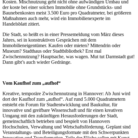
Kosten. Mischnutzung geht nicht ohne aufwändigen Umbau und
der koste bei einer solchen Immobilie ohne Grundstücks- und
Baunebenkosten meist 3.500 Euro pro Quadratmeter, bei größeren
Maßnahmen auch mehr, wird ein Immobilienexperte im
Handelsblatt zitiert.
Die Stadt, so heißt es in einer Pressemeldung vom März dieses
Jahres, sei in konstruktiven Gesprächen mit dem
Immobilieneigentümer. Kaufen oder mieten? Mittendrin oder
Museum? Stadthaus oder Stadtbibliothek? Erst mal
Zwischennutzung? Hauptsache, was wagen. Mut tut Darmstadt gut!
Dann gibt’s auch wieder Gedränge.
Vom Kaufhof zum „aufhof“
Kreative, temporäre Zwischennutzung in Hannover: Ab Juni wird
dort der Kaufhof zum „aufhof“. Auf rund 5.000 Quadratmetern
entsteht ein Forum für Stadtentwicklung und Baukultur, für
innovative und greifbare Wissenschaft und für einen kreativen
Umgang mit den zukünftigen Herausforderungen der Stadt,
gemeinschaftlich betrieben und bespielt von Hannovers
Hochschulen, Verwaltung und Wirtschaftsförderung. Geplant sind
Veranstaltungs- und Beteiligungsformate mit den Schwerpunkten
Innovation und Transformation. Teile der Fläche sollen mit Kunst,