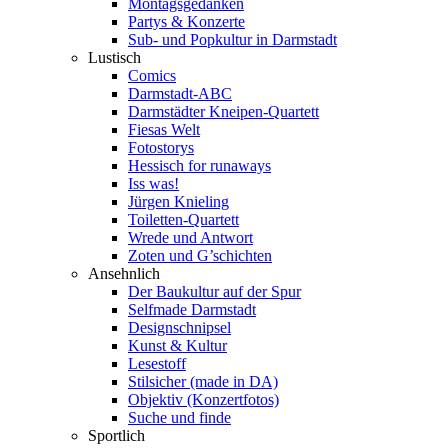
Montagsgedanken
Partys & Konzerte
Sub- und Popkultur in Darmstadt
Lustisch
Comics
Darmstadt-ABC
Darmstädter Kneipen-Quartett
Fiesas Welt
Fotostorys
Hessisch for runaways
Iss was!
Jürgen Knieling
Toiletten-Quartett
Wrede und Antwort
Zoten und G’schichten
Ansehnlich
Der Baukultur auf der Spur
Selfmade Darmstadt
Designschnipsel
Kunst & Kultur
Lesestoff
Stilsicher (made in DA)
Objektiv (Konzertfotos)
Suche und finde
Sportlich