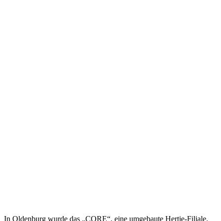
In Oldenburg wurde das „CORE“, eine umgebaute Hertie-Filiale,