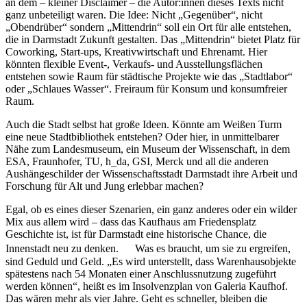
an dem – kleiner Disclaimer – die Autor:innen dieses Texts nicht
ganz unbeteiligt waren. Die Idee: Nicht „Gegenüber“, nicht
„Obendrüber“ sondern „Mittendrin“ soll ein Ort für alle entstehen,
die in Darmstadt Zukunft gestalten. Das „Mittendrin“ bietet Platz für
Coworking, Start-ups, Kreativwirtschaft und Ehrenamt. Hier
könnten flexible Event-, Verkaufs- und Ausstellungsflächen
entstehen sowie Raum für städtische Projekte wie das „Stadtlabor“
oder „Schlaues Wasser“. Freiraum für Konsum und konsumfreier
Raum.
Auch die Stadt selbst hat große Ideen. Könnte am Weißen Turm
eine neue Stadtbibliothek entstehen? Oder hier, in unmittelbarer
Nähe zum Landesmuseum, ein Museum der Wissenschaft, in dem
ESA, Fraunhofer, TU, h_da, GSI, Merck und all die anderen
Aushängeschilder der Wissenschaftsstadt Darmstadt ihre Arbeit und
Forschung für Alt und Jung erlebbar machen?
Egal, ob es eines dieser Szenarien, ein ganz anderes oder ein wilder
Mix aus allem wird – dass das Kaufhaus am Friedensplatz
Geschichte ist, ist für Darmstadt eine historische Chance, die
Innenstadt neu zu denken. Was es braucht, um sie zu ergreifen,
sind Geduld und Geld. „Es wird unterstellt, dass Warenhausobjekte
spätestens nach 54 Monaten einer Anschlussnutzung zugeführt
werden können“, heißt es im Insolvenzplan von Galeria Kaufhof.
Das wären mehr als vier Jahre. Geht es schneller, bleiben die