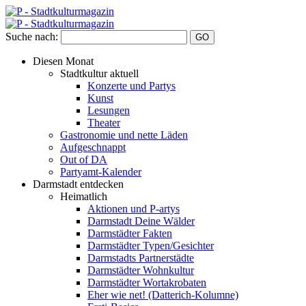
Suche nach:
Diesen Monat
Stadtkultur aktuell
Konzerte und Partys
Kunst
Lesungen
Theater
Gastronomie und nette Läden
Aufgeschnappt
Out of DA
Partyamt-Kalender
Darmstadt entdecken
Heimatlich
Aktionen und P-artys
Darmstadt Deine Wälder
Darmstädter Fakten
Darmstädter Typen/Gesichter
Darmstadts Partnerstädte
Darmstädter Wohnkultur
Darmstädter Wortakrobaten
Eher wie net! (Datterich-Kolumne)