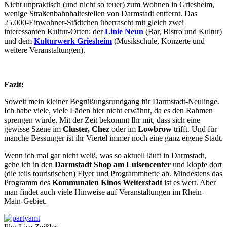
Nicht unpraktisch (und nicht so teuer) zum Wohnen in Griesheim,
wenige Straßenbahnhaltestellen von Darmstadt entfernt. Das
25.000-Einwohner-Städtchen überrascht mit gleich zwei
interessanten Kultur-Orten: der
Linie Neun
(Bar, Bistro und Kultur)
und dem
Kulturwerk Griesheim
(Musikschule, Konzerte und
weitere Veranstaltungen).
Fazit:
Soweit mein kleiner Begrüßungsrundgang für Darmstadt-Neulinge.
Ich habe viele, viele Läden hier nicht erwähnt, da es den Rahmen
sprengen würde. Mit der Zeit bekommt Ihr mit, dass sich eine
gewisse Szene im
Cluster, Chez
oder im
Lowbrow
trifft. Und für
manche Bessunger ist ihr Viertel immer noch eine ganz eigene Stadt.
Wenn ich mal gar nicht weiß, was so aktuell läuft in Darmstadt,
gehe ich in den
Darmstadt Shop am Luisencenter
und klopfe dort
(die teils touristischen) Flyer und Programmhefte ab. Mindestens das
Programm des
Kommunalen Kinos Weiterstadt
ist es wert. Aber
man findet auch viele Hinweise auf Veranstaltungen im Rhein-
Main-Gebiet.