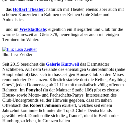
– das
Hoffart-Theater
: natürlich mit Theater, ebenso aber auch mit
schönen Konzerten im Rahmen der Reihen Gute Stube und
Animalstics.
– und im
Weststadtcafé
: eigentlich ein Biergarten und Club für die
warme Jahreszeit an Gleis 378, neuerdings aber auch mit einigen
Terminen im Winter.
Illu: Lisa Zeißler
Seit 2015 bereichert die
Galerie Kurzweil
das Darmstädter
Nachtleben. Auf dem Gelände des ehemaligen Güterbahnhofs (nähe
Hauptbahnhof) lässt sich im basslastigen House-Club zu den Mixes
renommierter DJs tanzen. Kürzlich startete dort die Reihe „Anything
Goes“, jeden Donnerstag ab 21 Uhr mit musikalisch völlig offenem
Rahmen. Im
Ponyhof
(in der Mainzer Straße 106) gibt es ebenso
House- sowie Motto- und Fachschafts-Partys. Interessierten des
Club-Undergrounds sei der Hinweis gegeben, dass im nahen
Offenbach das
Robert Johnson
existiert, welches seit einem
Jahrzehnt kontinuierlich unter die Top-3-Clubs Deutschlands
gewählt wird. Damit sollte sich die „Trauer“, nicht in Berlin oder
Hamburg zu leben, in Grenzen halten.