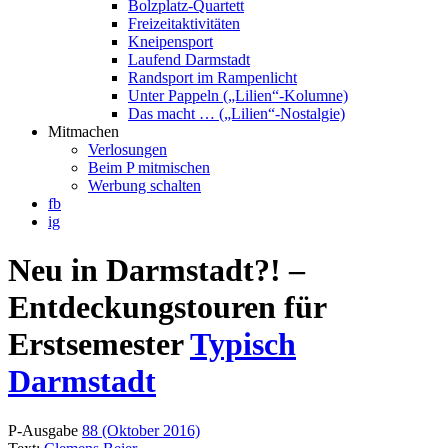
Bolzplatz-Quartett
Freizeitaktivitäten
Kneipensport
Laufend Darmstadt
Randsport im Rampenlicht
Unter Pappeln („Lilien“-Kolumne)
Das macht … („Lilien“-Nostalgie)
Mitmachen
Verlosungen
Beim P mitmischen
Werbung schalten
fb
ig
Neu in Darmstadt?! –
Entdeckungstouren für
Erstsemester
Typisch
Darmstadt
P-Ausgabe
88 (Oktober 2016)