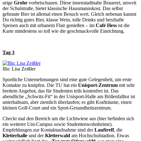
urige
Grohe
vorbeischauen. Diese innenstadtnahe Brauerei, unweit
der Schulstraße, bietet klassische Hausmannskost. Das selbst
gebraute Bier ist allemal einen Besuch wert. Gleich nebenan kannst
Du richtig gutes Bier, klasse Wein, tolle Drinks und herzhafte
Speisen auch mit urbanem Flair genießen – im
Café Hess
ist die
Karte mindestens so toll wie die geschmackvolle Einrichtung.
Tag 3
Illu: Lisa Zeißler
Sportliche Unternehmungen sind eine gute Gelegenheit, um erste
Kontakte zu knüpfen. Die TU hat ein
Unisport-Zentrum
mit sehr
breitem Angebot, das für Studenten teils kostenfrei ist. Das
abendliche „Schwitz-Fit“ in der Unisport-Halle am Böllenfalltor ist
unterhaltsam, aber ziemlich überlaufen; es gibt Krafträume, einen
kleinen Golf-Court und ein Sport-Gesundheitszentrum.
Checkt mal den Bereich um die Lichtwiese aus (hier befinden sich
ein weiterer Uni-Campus sowie Studentenwohnheime).
Empfehlungen zur Kontaktaufnahme sind der
Lauftreff
, die
Kletterhalle
und der
Kletterwald
am Hochschulstadion. Etwas