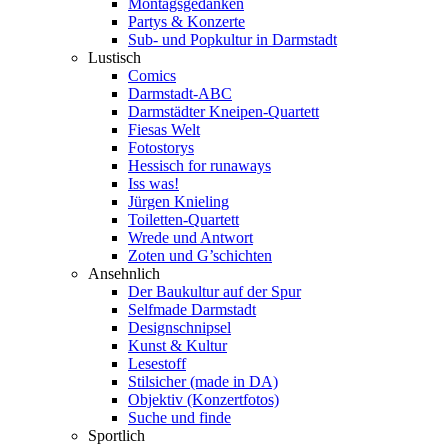
Montagsgedanken
Partys & Konzerte
Sub- und Popkultur in Darmstadt
Lustisch
Comics
Darmstadt-ABC
Darmstädter Kneipen-Quartett
Fiesas Welt
Fotostorys
Hessisch for runaways
Iss was!
Jürgen Knieling
Toiletten-Quartett
Wrede und Antwort
Zoten und G’schichten
Ansehnlich
Der Baukultur auf der Spur
Selfmade Darmstadt
Designschnipsel
Kunst & Kultur
Lesestoff
Stilsicher (made in DA)
Objektiv (Konzertfotos)
Suche und finde
Sportlich