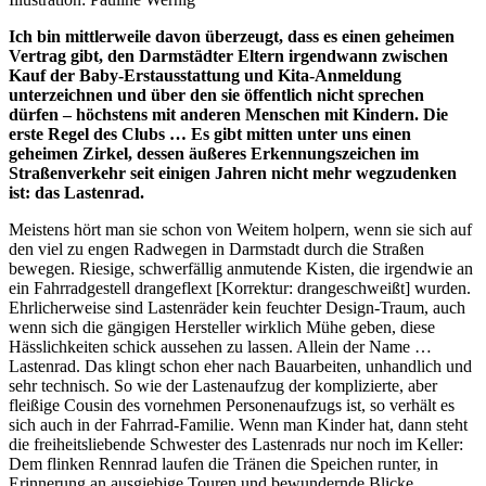
Ich bin mittlerweile davon überzeugt, dass es einen geheimen
Vertrag gibt, den Darmstädter Eltern irgendwann zwischen
Kauf der Baby-Erstausstattung und Kita-Anmeldung
unterzeichnen und über den sie öffentlich nicht sprechen
dürfen – höchstens mit anderen Menschen mit Kindern. Die
erste Regel des Clubs … Es gibt mitten unter uns einen
geheimen Zirkel, dessen äußeres Erkennungszeichen im
Straßenverkehr seit einigen Jahren nicht mehr wegzudenken
ist: das Lastenrad.
Meistens hört man sie schon von Weitem holpern, wenn sie sich auf
den viel zu engen Radwegen in Darmstadt durch die Straßen
bewegen. Riesige, schwerfällig anmutende Kisten, die irgendwie an
ein Fahrradgestell drangeflext [Korrektur: drangeschweißt] wurden.
Ehrlicherweise sind Lastenräder kein feuchter Design-Traum, auch
wenn sich die gängigen Hersteller wirklich Mühe geben, diese
Hässlichkeiten schick aussehen zu lassen. Allein der Name …
Lastenrad. Das klingt schon eher nach Bauarbeiten, unhandlich und
sehr technisch. So wie der Lastenaufzug der komplizierte, aber
fleißige Cousin des vornehmen Personenaufzugs ist, so verhält es
sich auch in der Fahrrad-Familie. Wenn man Kinder hat, dann steht
die freiheitsliebende Schwester des Lastenrads nur noch im Keller:
Dem flinken Rennrad laufen die Tränen die Speichen runter, in
Erinnerung an ausgiebige Touren und bewundernde Blicke,