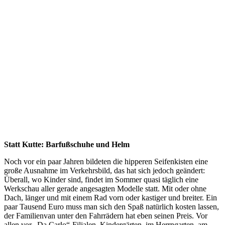
Statt Kutte: Barfußschuhe und Helm
Noch vor ein paar Jahren bildeten die hipperen Seifenkisten eine
große Ausnahme im Verkehrsbild, das hat sich jedoch geändert:
Überall, wo Kinder sind, findet im Sommer quasi täglich eine
Werkschau aller gerade angesagten Modelle statt. Mit oder ohne
Dach, länger und mit einem Rad vorn oder kastiger und breiter. Ein
paar Tausend Euro muss man sich den Spaß natürlich kosten lassen,
der Familienvan unter den Fahrrädern hat eben seinen Preis. Vor
allen vor „Da Carlo“-Filialen, Kindergärten, im Herrngarten, am