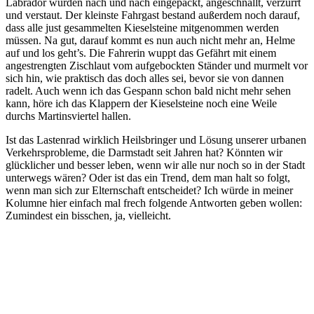
Labrador wurden nach und nach eingepackt, angeschnallt, verzurrt
und verstaut. Der kleinste Fahrgast bestand außerdem noch darauf,
dass alle just gesammelten Kieselsteine mitgenommen werden
müssen. Na gut, darauf kommt es nun auch nicht mehr an, Helme
auf und los geht’s. Die Fahrerin wuppt das Gefährt mit einem
angestrengten Zischlaut vom aufgebockten Ständer und murmelt vor
sich hin, wie praktisch das doch alles sei, bevor sie von dannen
radelt. Auch wenn ich das Gespann schon bald nicht mehr sehen
kann, höre ich das Klappern der Kieselsteine noch eine Weile
durchs Martinsviertel hallen.
Ist das Lastenrad wirklich Heilsbringer und Lösung unserer urbanen
Verkehrsprobleme, die Darmstadt seit Jahren hat? Könnten wir
glücklicher und besser leben, wenn wir alle nur noch so in der Stadt
unterwegs wären? Oder ist das ein Trend, dem man halt so folgt,
wenn man sich zur Elternschaft entscheidet? Ich würde in meiner
Kolumne hier einfach mal frech folgende Antworten geben wollen:
Zumindest ein bisschen, ja, vielleicht.