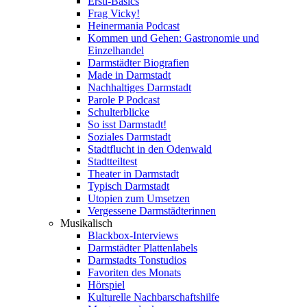
Ersti-Basics
Frag Vicky!
Heinermania Podcast
Kommen und Gehen: Gastronomie und
Einzelhandel
Darmstädter Biografien
Made in Darmstadt
Nachhaltiges Darmstadt
Parole P Podcast
Schulterblicke
So isst Darmstadt!
Soziales Darmstadt
Stadtflucht in den Odenwald
Stadtteiltest
Theater in Darmstadt
Typisch Darmstadt
Utopien zum Umsetzen
Vergessene Darmstädterinnen
Musikalisch
Blackbox-Interviews
Darmstädter Plattenlabels
Darmstadts Tonstudios
Favoriten des Monats
Hörspiel
Kulturelle Nachbarschaftshilfe