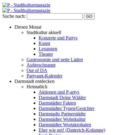
Suche nach:
Diesen Monat
Stadtkultur aktuell
Konzerte und Partys
Kunst
Lesungen
Theater
Gastronomie und nette Läden
Aufgeschnappt
Out of DA
Partyamt-Kalender
Darmstadt entdecken
Heimatlich
Aktionen und P-artys
Darmstadt Deine Wälder
Darmstädter Fakten
Darmstädter Typen/Gesichter
Darmstadts Partnerstädte
Darmstädter Wohnkultur
Darmstädter Wortakrobaten
Eher wie net! (Datterich-Kolumne)