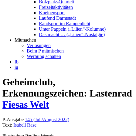
Bolzplatz-Quartett
Freizeitaktivitäten
Kneipensport
Laufend Darmstadt
Randsport im Rampenlicht
Unter Pappeln („Lilien“-Kolumne)
Das macht … („Lilien“-Nostalgie)
Mitmachen
Verlosungen
Beim P mitmischen
Werbung schalten
fb
ig
Geheimclub,
Erkennungszeichen: Lastenrad
Fiesas Welt
P-Ausgabe
145 (Juli/August 2022)
Text:
Isabell Rase
Illustration: Pauline Wernig