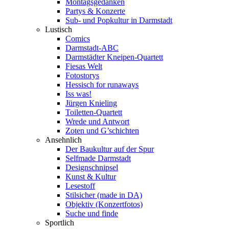
Montagsgedanken
Partys & Konzerte
Sub- und Popkultur in Darmstadt
Lustisch
Comics
Darmstadt-ABC
Darmstädter Kneipen-Quartett
Fiesas Welt
Fotostorys
Hessisch for runaways
Iss was!
Jürgen Knieling
Toiletten-Quartett
Wrede und Antwort
Zoten und G’schichten
Ansehnlich
Der Baukultur auf der Spur
Selfmade Darmstadt
Designschnipsel
Kunst & Kultur
Lesestoff
Stilsicher (made in DA)
Objektiv (Konzertfotos)
Suche und finde
Sportlich