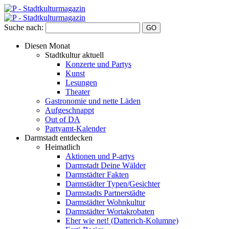
Suche nach:
Diesen Monat
Stadtkultur aktuell
Konzerte und Partys
Kunst
Lesungen
Theater
Gastronomie und nette Läden
Aufgeschnappt
Out of DA
Partyamt-Kalender
Darmstadt entdecken
Heimatlich
Aktionen und P-artys
Darmstadt Deine Wälder
Darmstädter Fakten
Darmstädter Typen/Gesichter
Darmstadts Partnerstädte
Darmstädter Wohnkultur
Darmstädter Wortakrobaten
Eher wie net! (Datterich-Kolumne)