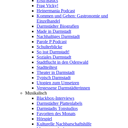
Ersti-Basics
Frag Vicky!
Heinermania Podcast
Kommen und Gehen: Gastronomie und
Einzelhandel
Darmstädter Biografien
Made in Darmstadt
Nachhaltiges Darmstadt
Parole P Podcast
Schulterblicke
So isst Darmstadt!
Soziales Darmstadt
Stadtflucht in den Odenwald
Stadtteiltest
Theater in Darmstadt
Typisch Darmstadt
Utopien zum Umsetzen
Vergessene Darmstädterinnen
Musikalisch
Blackbox-Interviews
Darmstädter Plattenlabels
Darmstadts Tonstudios
Favoriten des Monats
Hörspiel
Kulturelle Nachbarschaftshilfe