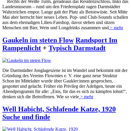
Rechts der Weiße Turm, geradeaus das Residenzschloss, links das
Landesmuseum – rund um den Friedensplatz ragen Darmstädter
Wahrzeichen empor. Lange galt der Platz als Betonwüste. Seit Mitte
Mai aber herrscht hier neues Leben. Pop- und Club-Sounds schallen
aus dem ehemaligen Lilien-Fanshop, davor stehen und sitzen
Menschen mit Bier, Wein und Longdrinks zusammen und
> mehr
Gaukeln im steten Flow
Randsport Im
Rampenlicht
+
Typisch Darmstadt
Die Darmstädter Jonglageszene ist im Wandel und bekommt mit der
Gründung des Vereins Flowmies e. V. eine ganz neue Struktur
Schon im Mittelalter wurde über Gaukler:innen gesprochen,
gespottet und gelacht. Früher ein Privileg der Adeligen, heute ein
Abendprogramm für alle: „Eins, für das es sich zu kämpfen lohnt!“,
denken sich die Betroffenen. Wie so viele
> mehr
Well Habicht, Schlafende Katze, 1920
Suche und finde