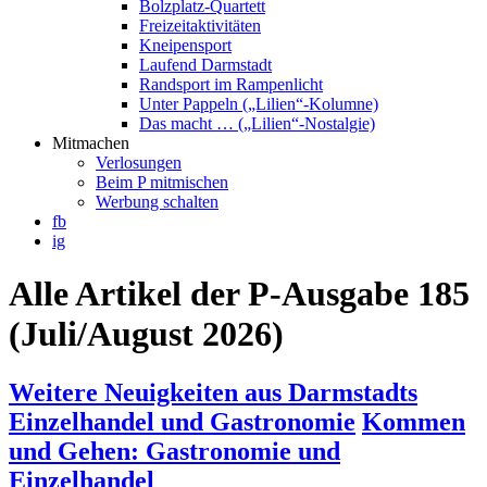
Bolzplatz-Quartett
Freizeitaktivitäten
Kneipensport
Laufend Darmstadt
Randsport im Rampenlicht
Unter Pappeln („Lilien“-Kolumne)
Das macht … („Lilien“-Nostalgie)
Mitmachen
Verlosungen
Beim P mitmischen
Werbung schalten
fb
ig
Alle Artikel der P-Ausgabe 185
(Juli/August 2026)
Weitere Neuigkeiten aus Darmstadts
Einzelhandel und Gastronomie
Kommen
und Gehen: Gastronomie und
Einzelhandel