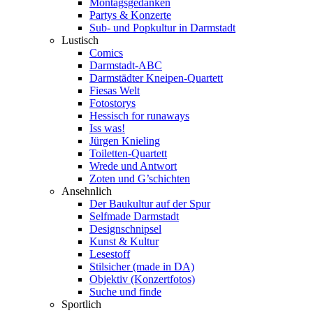
Montagsgedanken
Partys & Konzerte
Sub- und Popkultur in Darmstadt
Lustisch
Comics
Darmstadt-ABC
Darmstädter Kneipen-Quartett
Fiesas Welt
Fotostorys
Hessisch for runaways
Iss was!
Jürgen Knieling
Toiletten-Quartett
Wrede und Antwort
Zoten und G’schichten
Ansehnlich
Der Baukultur auf der Spur
Selfmade Darmstadt
Designschnipsel
Kunst & Kultur
Lesestoff
Stilsicher (made in DA)
Objektiv (Konzertfotos)
Suche und finde
Sportlich