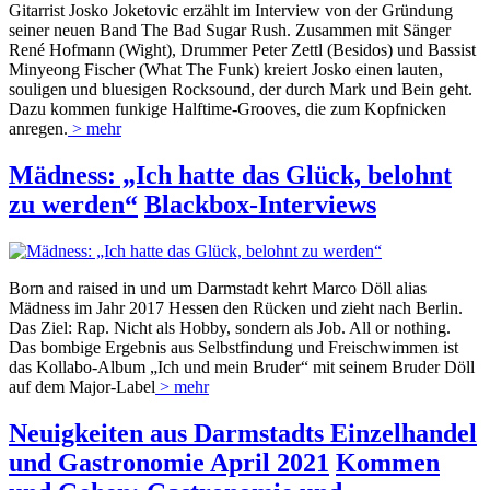
Gitarrist Josko Joketovic erzählt im Interview von der Gründung
seiner neuen Band The Bad Sugar Rush. Zusammen mit Sänger
René Hofmann (Wight), Drummer Peter Zettl (Besidos) und Bassist
Minyeong Fischer (What The Funk) kreiert Josko einen lauten,
souligen und bluesigen Rocksound, der durch Mark und Bein geht.
Dazu kommen funkige Halftime-Grooves, die zum Kopfnicken
anregen.
> mehr
Mädness: „Ich hatte das Glück, belohnt
zu werden“
Blackbox-Interviews
Born and raised in und um Darmstadt kehrt Marco Döll alias
Mädness im Jahr 2017 Hessen den Rücken und zieht nach Berlin.
Das Ziel: Rap. Nicht als Hobby, sondern als Job. All or nothing.
Das bombige Ergebnis aus Selbstfindung und Freischwimmen ist
das Kollabo-Album „Ich und mein Bruder“ mit seinem Bruder Döll
auf dem Major-Label
> mehr
Neuigkeiten aus Darmstadts Einzelhandel
und Gastronomie April 2021
Kommen