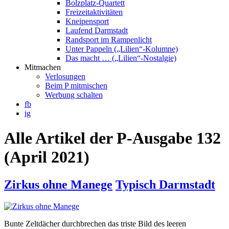
Bolzplatz-Quartett
Freizeitaktivitäten
Kneipensport
Laufend Darmstadt
Randsport im Rampenlicht
Unter Pappeln („Lilien“-Kolumne)
Das macht … („Lilien“-Nostalgie)
Mitmachen
Verlosungen
Beim P mitmischen
Werbung schalten
fb
ig
Alle Artikel der P-Ausgabe 132
(April 2021)
Zirkus ohne Manege
Typisch Darmstadt
Bunte Zeltdächer durchbrechen das triste Bild des leeren