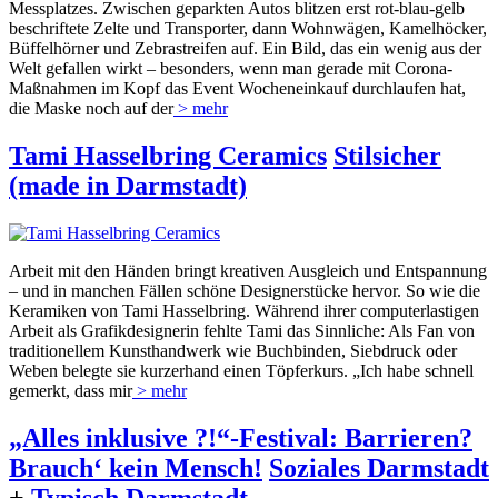
Messplatzes. Zwischen geparkten Autos blitzen erst rot-blau-gelb
beschriftete Zelte und Transporter, dann Wohnwägen, Kamelhöcker,
Büffelhörner und Zebrastreifen auf. Ein Bild, das ein wenig aus der
Welt gefallen wirkt – besonders, wenn man gerade mit Corona-
Maßnahmen im Kopf das Event Wocheneinkauf durchlaufen hat,
die Maske noch auf der
> mehr
Tami Hasselbring Ceramics
Stilsicher
(made in Darmstadt)
Arbeit mit den Händen bringt kreativen Ausgleich und Entspannung
– und in manchen Fällen schöne Designerstücke hervor. So wie die
Keramiken von Tami Hasselbring. Während ihrer computerlastigen
Arbeit als Grafikdesignerin fehlte Tami das Sinnliche: Als Fan von
traditionellem Kunsthandwerk wie Buchbinden, Siebdruck oder
Weben belegte sie kurzerhand einen Töpferkurs. „Ich habe schnell
gemerkt, dass mir
> mehr
„Alles inklusive ?!“-Festival: Barrieren?
Brauch‘ kein Mensch!
Soziales Darmstadt
+
Typisch Darmstadt