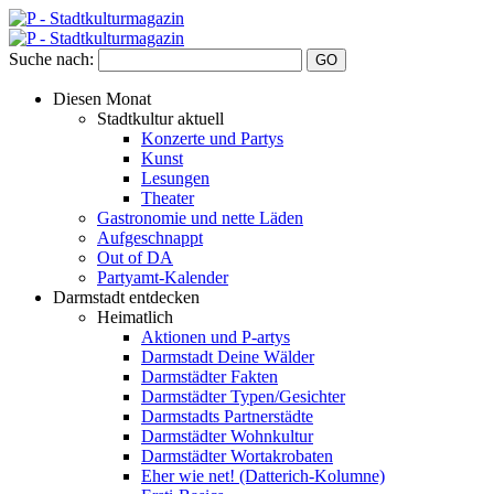
Suche nach:
Diesen Monat
Stadtkultur aktuell
Konzerte und Partys
Kunst
Lesungen
Theater
Gastronomie und nette Läden
Aufgeschnappt
Out of DA
Partyamt-Kalender
Darmstadt entdecken
Heimatlich
Aktionen und P-artys
Darmstadt Deine Wälder
Darmstädter Fakten
Darmstädter Typen/Gesichter
Darmstadts Partnerstädte
Darmstädter Wohnkultur
Darmstädter Wortakrobaten
Eher wie net! (Datterich-Kolumne)