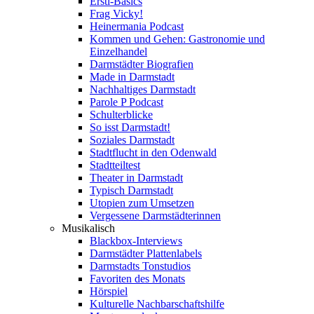
Ersti-Basics
Frag Vicky!
Heinermania Podcast
Kommen und Gehen: Gastronomie und
Einzelhandel
Darmstädter Biografien
Made in Darmstadt
Nachhaltiges Darmstadt
Parole P Podcast
Schulterblicke
So isst Darmstadt!
Soziales Darmstadt
Stadtflucht in den Odenwald
Stadtteiltest
Theater in Darmstadt
Typisch Darmstadt
Utopien zum Umsetzen
Vergessene Darmstädterinnen
Musikalisch
Blackbox-Interviews
Darmstädter Plattenlabels
Darmstadts Tonstudios
Favoriten des Monats
Hörspiel
Kulturelle Nachbarschaftshilfe